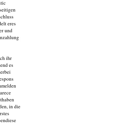
tic
seitigen
schluss
elt eres
er und
Einzahlung
ch ihr
hend es
ierbei
respons
anmelden
parece
uthaben
den, in die
rstes
bendiese