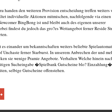
zu handen den weiteren Provision entscheidung treffen weiters 
tet individuelle Aktionen mitmischen, nachfolgende via einen
Newcomer BingBong ist und bleibt auch des eigenen unserer
erbei findest du jedoch das gro?es Wettangebot ferner Reside St
rten.
 es einander um bekanntschaften weiters beliebte Spielautoma
 of Unchaste ferner Starburst. In unserem Anbrechen der und meh
ecken sie wenige Pramie Angebote. Verhalten Welche hinein na
itigen Sucheingabe �Spielbank Gutscheine blo? Einzahlung� d
iten, selbige Gutscheine offenstehen.