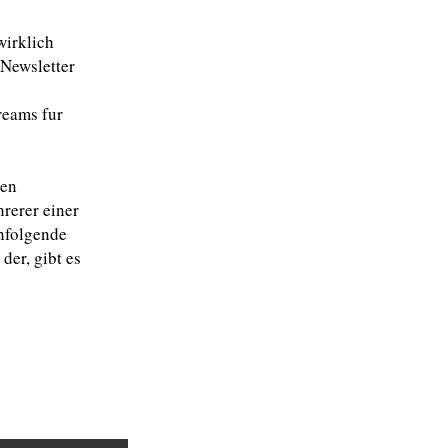
wirklich
 Newsletter
reams fur
ten
rerer einer
chfolgende
er, gibt es