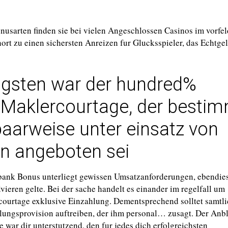
nusarten finden sie bei vielen Angeschlossen Casinos im vorfel
ort zu einen sichersten Anreizen fur Glucksspieler, das Echtge
gsten war der hundred%
 Maklercourtage, der besti
aarweise unter einsatz von
en angeboten sei
bank Bonus unterliegt gewissen Umsatzanforderungen, ebendies
vieren gelte. Bei der sache handelt es einander im regelfall um
ourtage exklusive Einzahlung. Dementsprechend solltet samtl
ungsprovision auftreiben, der ihm personal… zusagt. Der Anbl
te war dir unterstutzend, den fur jedes dich erfolgreichsten