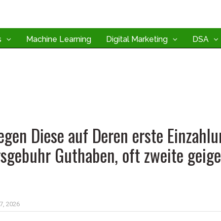
s
Machine Learning
Digital Marketing
DSA
egen Diese auf Deren erste Einzahl
sgebuhr Guthaben, oft zweite geige
 7, 2026