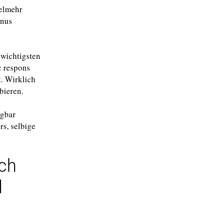
ielmehr
onus
 wichtigsten
c respons
t. Wirklich
bieren.
ngbar
rs, selbige
ich
d