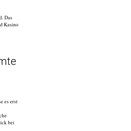
d. Das
ld Kasino
mmte
e es erst
iche
ick bei