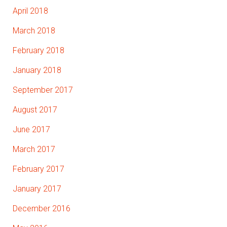
April 2018
March 2018
February 2018
January 2018
September 2017
August 2017
June 2017
March 2017
February 2017
January 2017
December 2016