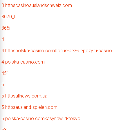
3 httpscasinoauslandschweiz.com
3070_tr
365i
4
4 httpspolska-casino.combonus-bez-depozytu-casino
4 polska-casino.com
451
5
5 httpsallnews.com.ua
5 httpsausland-spielen.com
5 polska-casino.comkasynawild-tokyo
53