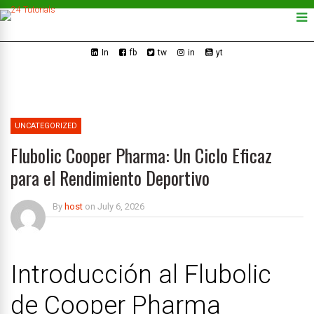
In
fb
tw
in
yt
UNCATEGORIZED
Flubolic Cooper Pharma: Un Ciclo Eficaz
para el Rendimiento Deportivo
By
host
on
July 6, 2026
Introducción al Flubolic
de Cooper Pharma