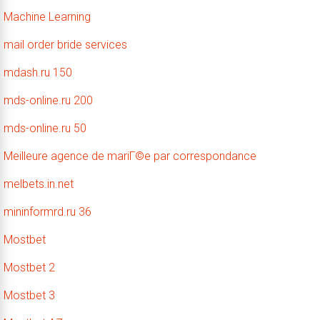
Machine Learning
mail order bride services
mdash.ru 150
mds-online.ru 200
mds-online.ru 50
Meilleure agence de mariГ©e par correspondance
melbets.in.net
mininformrd.ru 36
Mostbet
Mostbet 2
Mostbet 3