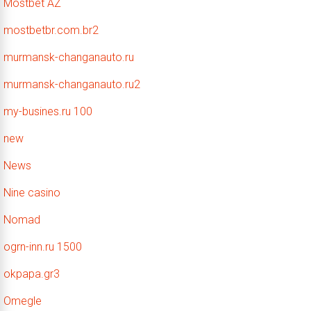
Mostbet AZ
mostbetbr.com.br2
murmansk-changanauto.ru
murmansk-changanauto.ru2
my-busines.ru 100
new
News
Nine casino
Nomad
ogrn-inn.ru 1500
okpapa.gr3
Omegle