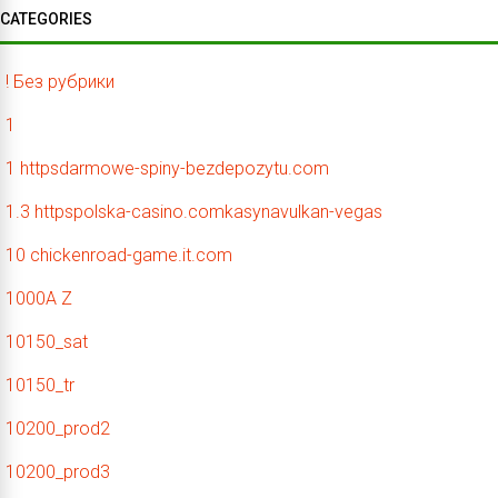
CATEGORIES
! Без рубрики
1
1 httpsdarmowe-spiny-bezdepozytu.com
1.3 httpspolska-casino.comkasynavulkan-vegas
10 chickenroad-game.it.com
1000A Z
10150_sat
10150_tr
10200_prod2
10200_prod3