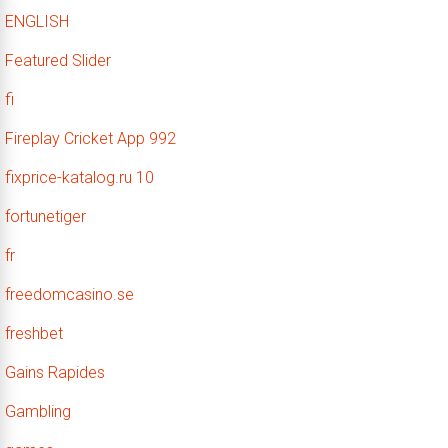
ENGLISH
Featured Slider
fi
Fireplay Cricket App 992
fixprice-katalog.ru 10
fortunetiger
fr
freedomcasino.se
freshbet
Gains Rapides
Gambling