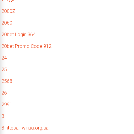
2000Z
2060
20bet Login 364
20bet Promo Code 912
24
25
2568
26
299i
3
3 httpsall-winua.org.ua