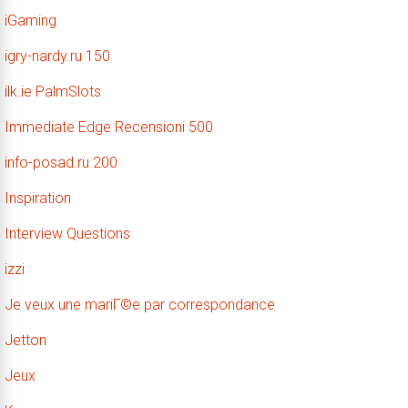
iGaming
igry-nardy.ru 150
ilk.ie PalmSlots
Immediate Edge Recensioni 500
info-posad.ru 200
Inspiration
Interview Questions
izzi
Je veux une mariГ©e par correspondance
Jetton
Jeux