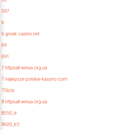
597
6
6 greek-casino.net
69
691
7 httpsall-winua.org.ua
7 najlepsze-polskie-kasyno.com
7Slots
8 httpsall-winua.org.ua
8550_tr
8600_tr2