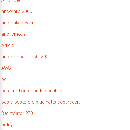
Amonbet IT
ancorallZ 2000
anomaly-power
anonymous
Article
auteka-aba.ru 150, 200
AWS
bd
best mail order bride countries
beste postordre brud nettstedet reddit
Bet Aviator 270
betify