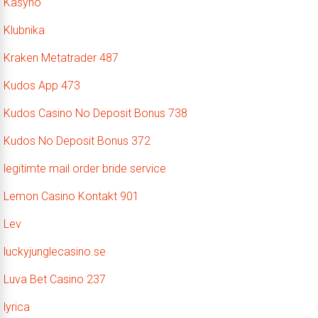
Kasyno
Klubnika
Kraken Metatrader 487
Kudos App 473
Kudos Casino No Deposit Bonus 738
Kudos No Deposit Bonus 372
legitimte mail order bride service
Lemon Casino Kontakt 901
Lev
luckyjunglecasino.se
Luva Bet Casino 237
lyrica