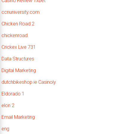
Casino Review 1xbet
ccnuniversity.com
Chicken Road 2
chickenroad
Crickex Live 731
Data Structures
Digital Marketing
dutchbikeshop.ie Casinoly
Eldorado 1
elon 2
Email Marketing
eng