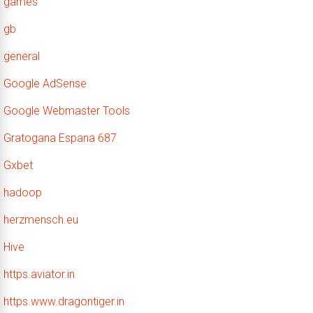
games
gb
general
Google AdSense
Google Webmaster Tools
Gratogana Espana 687
Gxbet
hadoop
herzmensch.eu
Hive
https.aviator.in
https.www.dragontiger.in