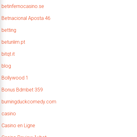
betinfernocasino.se
Betnacional Aposta 46
betting
betunlim.pt
bitqt.it
blog
Bollywood 1
Bonus Bdmbet 359
burningduckcomedy.com
casino
Casino en Ligne