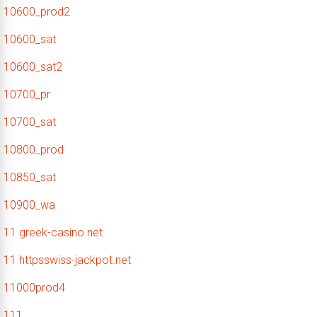
10600_prod2
10600_sat
10600_sat2
10700_pr
10700_sat
10800_prod
10850_sat
10900_wa
11 greek-casino.net
11 httpsswiss-jackpot.net
11000prod4
111