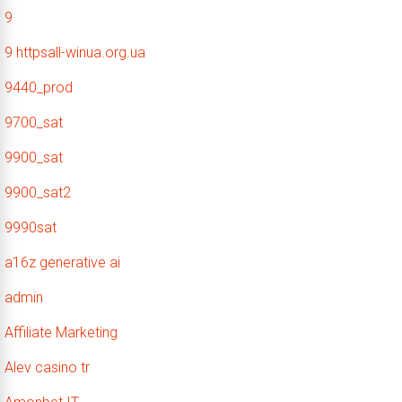
9
9 httpsall-winua.org.ua
9440_prod
9700_sat
9900_sat
9900_sat2
9990sat
a16z generative ai
admin
Affiliate Marketing
Alev casino tr