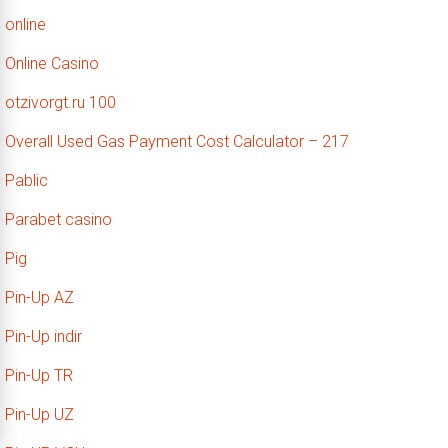
online
Online Casino
otzivorgt.ru 100
Overall Used Gas Payment Cost Calculator – 217
Pablic
Parabet casino
Pig
Pin-Up AZ
Pin-Up indir
Pin-Up TR
Pin-Up UZ