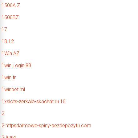
1500A Z
1500BZ
17
18.12
1Win AZ
1win Login 88
1win tr
1winbet.ml
1xslots-zerkalo-skachat.ru 10
2
2 httpsdarmowe-spiny-bezdepozytu.com
2 Індія