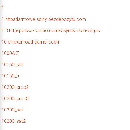
1
1 httpsdarmowe-spiny-bezdepozytu.com
1.3 httpspolska-casino.comkasynavulkan-vegas
10 chickenroad-game.it.com
1000A Z
10150_sat
10150_tr
10200_prod2
10200_prod3
10200_sat
10200_sat2