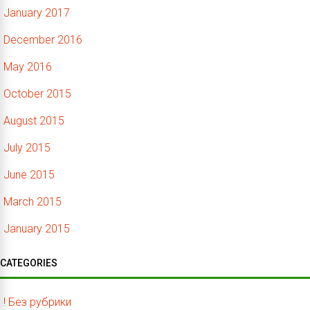
January 2017
December 2016
May 2016
October 2015
August 2015
July 2015
June 2015
March 2015
January 2015
CATEGORIES
! Без рубрики