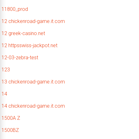
11800_prod
12 chickenroad-game.it.com
12 greek-casino.net
12 httpsswiss-jackpot.net
12-03-zebra-test
123
13 chickenroad-game.it.com
14
14 chickenroad-game.it.com
1500A Z
1500BZ