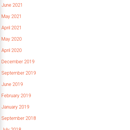
June 2021
May 2021
April 2021
May 2020
April 2020
December 2019
September 2019
June 2019
February 2019
January 2019
September 2018
July 2018