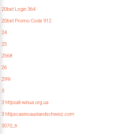
20bet Login 364
20bet Promo Code 912
24
25
2568
26
299i
3
3 httpsall-winua.org.ua
3 httpscasinoauslandschweiz.com
3070_tr