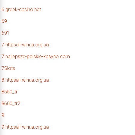
6 greek-casino.net
69
691
7 httpsall-winua.org.ua
7 najlepsze-polskie-kasyno.com
7Slots
8 httpsall-winua.org.ua
8550_tr
8600_tr2
9
9 httpsall-winua.org.ua