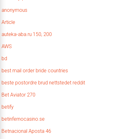
anonymous
Article
auteka-aba.ru 150, 200
AWS
bd
best mail order bride countries
beste postordre brud nettstedet reddit
Bet Aviator 270
betify
betinfernocasino.se
Betnacional Aposta 46