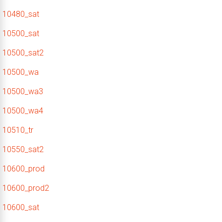
10480_sat
10500_sat
10500_sat2
10500_wa
10500_wa3
10500_wa4
10510_tr
10550_sat2
10600_prod
10600_prod2
10600_sat