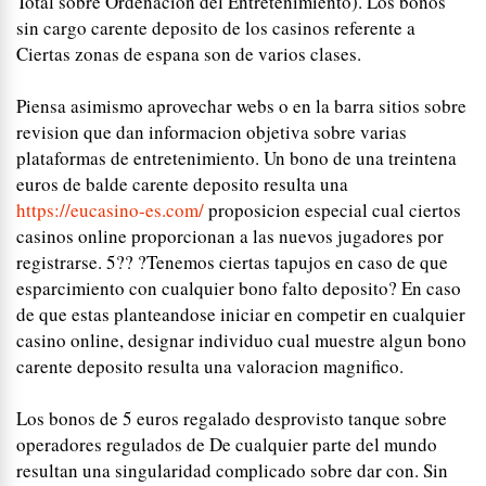
Total sobre Ordenacion del Entretenimiento). Los bonos
sin cargo carente deposito de los casinos referente a
Ciertas zonas de espana son de varios clases.
Piensa asimismo aprovechar webs o en la barra sitios sobre
revision que dan informacion objetiva sobre varias
plataformas de entretenimiento. Un bono de una treintena
euros de balde carente deposito resulta una
https://eucasino-es.com/
proposicion especial cual ciertos
casinos online proporcionan a las nuevos jugadores por
registrarse. 5?? ?Tenemos ciertas tapujos en caso de que
esparcimiento con cualquier bono falto deposito? En caso
de que estas planteandose iniciar en competir en cualquier
casino online, designar individuo cual muestre algun bono
carente deposito resulta una valoracion magnifico.
Los bonos de 5 euros regalado desprovisto tanque sobre
operadores regulados de De cualquier parte del mundo
resultan una singularidad complicado sobre dar con. Sin