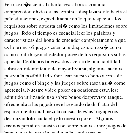
Pero, seri�a central charlar esos bonos con una
comprension obvia de las terminos desplazandolo hacia el
pelo situaciones, especialmente en lo que respecta a los
requisitos sobre apuesta asi� como los limitaciones sobre
juegos. Todo el tiempo es esencial leer los palabras y
caracteristicas del bono de entender completamente a que
es lo primero? juegos estan a tu disposicion asi� como
como contribuyen alrededor posee de los requisitos sobre
apuesta. De dichos interesados acerca de una habilidad
sobre entretenimiento de mayor liviana, algunos casinos
poseen la posibilidad sobre usar nuestro bono acerca de
juegos como el bingo y las juegos sobre rasca asi� como
apetencia. Nuestro video poker en ocasiones estuviese
admitido utilizando uso sobre bonos desprovisto tanque,
ofreciendo a las jugadores el segundo de disfrutar del
esparcimiento cual mezcla causas de estas tragaperras
desplazandolo hacia el pelo nuestro poker. Algunos
casinos permiten nuestro uso sobre bonos sobre juegos de
banco, no obstante lo cual puede ser de mayor