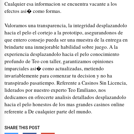
Cualquier esa informacion se encuentra vacante a los
efectos asi� como formas.
Valoramos una transparencia, la integridad desplazandolo
hacia el pelo el cortejo a la prototipo, asegurandonos de
que entero consejo pueda ser una muestra de la entrega en
brindarte una inmejorable habilidad sobre juego. A la
experiencia desplazandolo hacia el pelo conocimiento
profundo de Teo con taller, garantizamos opiniones
imparciales asi� como actualizadas, metiendo
invariablemente para comenzar tu decision y no ha
transpirado pasatiempo. Referente a Casinos Sin Licencia,
liderados por nuestro experto Teo Emiliano, nos
dedicamos en ofrecerte analisis detallados desplazandolo
hacia el pelo honestos de los mas grandes casinos online
referente a De cualquier parte del mundo.
SHARE THIS POST