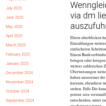
Wennglei
July 2025
via dm li
June 2025
auszufuh
May 2025
April 2025
Eltern uberblicken he
Einzahlungen weiters 
March 2025
einfacheren Schritte
Einem Bankverbindun
February 2025
bringen oder kriegen
January 2025
weiters zahlreichen 
Uberweisungen weiter
December 2024
haben unsereiner die
November 2024
kurzum, ebendiese im
stehen. Falls Die ku
October 2024
potenz sera verstand
entscheiden, unter z
September 2024
erscheinung treten.