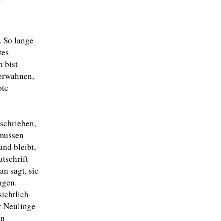
. So lange
tes
h bist
 erwahnen,
ote
eschrieben,
 mussen
nd bleibt,
tschrift
n sagt, sie
ngen.
sichtlich
r Neulinge
en