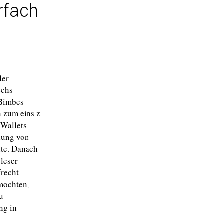
rfach
der
echs
 Bimbes
 zum eins z
-Wallets
llung von
nte. Danach
leser
frecht
mochten,
u
ng in