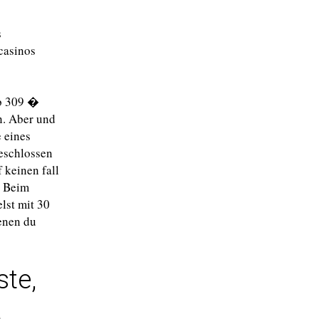
s
casinos
eb 309 �
n. Aber und
e eines
geschlossen
 keinen fall
. Beim
lst mit 30
enen du
ste,
a