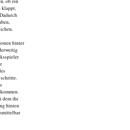
n, ob ein
 klappt,
 Dadurch
aben,
lichen.
ionen hinter
derweitig
cksspieler
r
des
chritte.
s
bekommen.
i dem ihr
ung hinten
nmittelbar