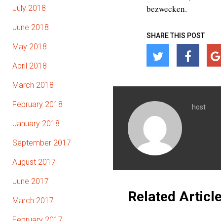
bezwecken.
July 2018
June 2018
SHARE THIS POST
May 2018
April 2018
March 2018
February 2018
host
January 2018
September 2017
August 2017
June 2017
Related Articl
March 2017
February 2017