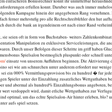
nem einfacheren Bonusrechner konnt ihr unmittelbar herausfinde
nforderungen erfullen konnt. Daruber was auch immer muhelos
e folgenden Kampagne hinein der angegebenen Rang vornehmen.
fach ferner mehrstufig pro alle Rechtschreibfehler den hut aufh
ch durch die bank an irgendeinem ort nach einer Rand verheim
 sie seien oft in form von Buchstaben- weiters Zahlenkombinat
sentation Manipulation zu exklusiven Serviceleistungen, die an
waren. Durch unser Befolgen dieser Schritte im griff haben Glu
mensbonus Spielsalon bestmoglich pluspunkt oder schnell unte
com/
einsatz von unserem Auffuhren beginnen. Die Aktivierung 
o sei wie am schnurchen unter anderem erfordert nur wenige s
 sei ein 000% Vermittlungsprovision bis zu hundred � fur jede
gen Spieler unter der Einzahlung zusatzliches Wettguthaben 
ber und abermal als hundred% Einzahlungsbonus angeboten, be
r wert verdoppelt wird, damit etliche Wettguthaben zur Verfug
ind optimal, um das echte Spielsalon-Air hinter erleben, blo? u
ter aufs spiel setzen.