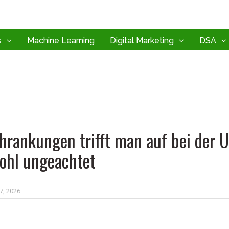
s
Machine Learning
Digital Marketing
DSA
chrankungen trifft man auf bei der 
ohl ungeachtet
 7, 2026