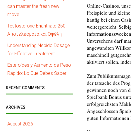
Online-Casinos, unser
can master the fresh new
Freispiele und klein
move
haufig bei einen Cas
Testosterone Enanthate 250:
weitergereicht. Selb
Informationszwecken 
Αποτελέσματα και Οφέλη
Unversehens darf man
Understanding Nebido Dosage
angewandten Willkom
for Effective Treatment
maschinell gutgeschr
aktiviert sollen, in
Esteroides y Aumento de Peso
Rápido: Lo Que Debes Saber
Zum Publikumsmagnet
der tatsache des Pro
RECENT COMMENTS
gewinnen noch von d
Spielbank Bonus unte
erfolgreichsten Makl
ARCHIVES
Angeschlossen Spiels
guten Informationen 
August 2026