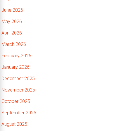
June 2026
May 2026
April 2026
March 2026
February 2026
January 2026
December 2025
November 2025
October 2025
September 2025
August 2025