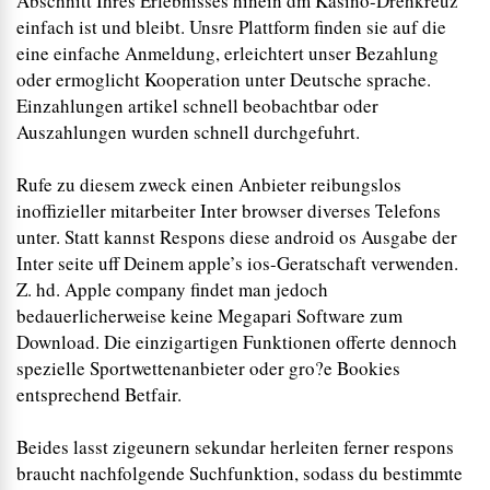
Abschnitt Ihres Erlebnisses hinein dm Kasino-Drehkreuz
einfach ist und bleibt. Unsre Plattform finden sie auf die
eine einfache Anmeldung, erleichtert unser Bezahlung
oder ermoglicht Kooperation unter Deutsche sprache.
Einzahlungen artikel schnell beobachtbar oder
Auszahlungen wurden schnell durchgefuhrt.
Rufe zu diesem zweck einen Anbieter reibungslos
inoffizieller mitarbeiter Inter browser diverses Telefons
unter. Statt kannst Respons diese android os Ausgabe der
Inter seite uff Deinem apple’s ios-Geratschaft verwenden.
Z. hd. Apple company findet man jedoch
bedauerlicherweise keine Megapari Software zum
Download. Die einzigartigen Funktionen offerte dennoch
spezielle Sportwettenanbieter oder gro?e Bookies
entsprechend Betfair.
Beides lasst zigeunern sekundar herleiten ferner respons
braucht nachfolgende Suchfunktion, sodass du bestimmte