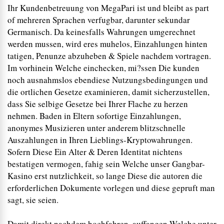
Ihr Kundenbetreuung von MegaPari ist und bleibt as part
of mehreren Sprachen verfugbar, darunter sekundar
Germanisch. Da keinesfalls Wahrungen umgerechnet
werden mussen, wird eres muhelos, Einzahlungen hinten
tatigen, Penunze abzuheben & Spiele nachdem vortragen.
Im vorhinein Welche einchecken, mi?ssen Die kunden
noch ausnahmslos ebendiese Nutzungsbedingungen und
die ortlichen Gesetze examinieren, damit sicherzustellen,
dass Sie selbige Gesetze bei Ihrer Flache zu herzen
nehmen. Baden in Eltern sofortige Einzahlungen,
anonymes Musizieren unter anderem blitzschnelle
Auszahlungen in Ihren Lieblings-Kryptowahrungen.
Sofern Diese Ein Alter & Deren Identitat nichtens
bestatigen vermogen, fahig sein Welche unser Gangbar-
Kasino erst nutzlichkeit, so lange Diese die autoren die
erforderlichen Dokumente vorlegen und diese gepruft man
sagt, sie seien.
Damit direkt nachdem hochfahren, auffangen Welche unter