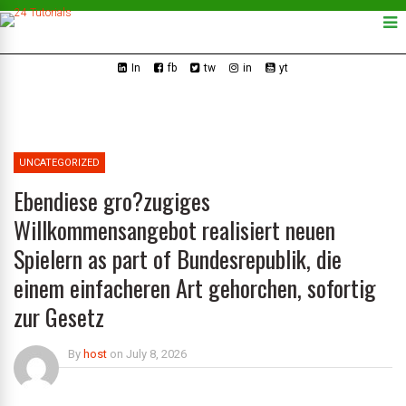
In
fb
tw
in
yt
UNCATEGORIZED
Ebendiese gro?zugiges
Willkommensangebot realisiert neuen
Spielern as part of Bundesrepublik, die
einem einfacheren Art gehorchen, sofortig
zur Gesetz
By
host
on
July 8, 2026