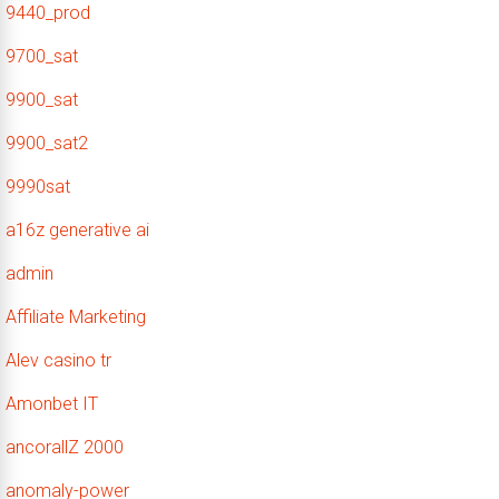
9440_prod
9700_sat
9900_sat
9900_sat2
9990sat
a16z generative ai
admin
Affiliate Marketing
Alev casino tr
Amonbet IT
ancorallZ 2000
anomaly-power