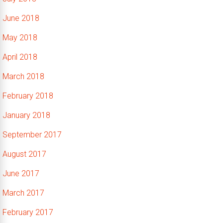
June 2018
May 2018
April 2018
March 2018
February 2018
January 2018
September 2017
August 2017
June 2017
March 2017
February 2017