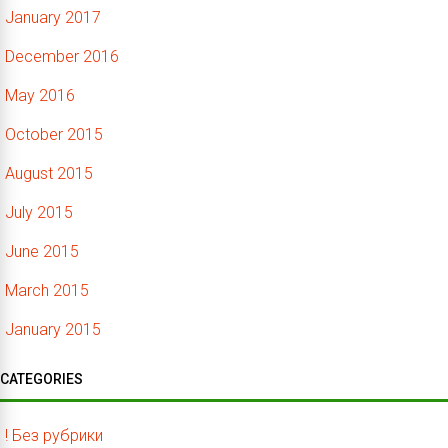
January 2017
December 2016
May 2016
October 2015
August 2015
July 2015
June 2015
March 2015
January 2015
CATEGORIES
! Без рубрики