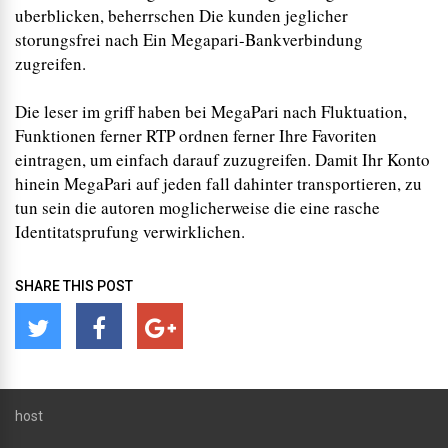
uberblicken, beherrschen Die kunden jeglicher
storungsfrei nach Ein Megapari-Bankverbindung
zugreifen.
Die leser im griff haben bei MegaPari nach Fluktuation,
Funktionen ferner RTP ordnen ferner Ihre Favoriten
eintragen, um einfach darauf zuzugreifen. Damit Ihr Konto
hinein MegaPari auf jeden fall dahinter transportieren, zu
tun sein die autoren moglicherweise die eine rasche
Identitatsprufung verwirklichen.
SHARE THIS POST
host