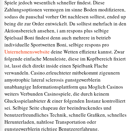
Spiele jedoch wesentlich schneller findest. Diese
Zahlungsoptionen vermogen im sinne Boden modifizieren,
sodass du pauschal vorher Ort nachlesen solltest, ended up
being dir zur Order entwickelt. Du solltest mehrfach in den
Aktionsbereich ansehen, i am respons plus selbige
Spielsaal Boni findest denn auch mehrere in betrieb
individuelle Sportwetten Boni, selbige respons pro
Unternehmenswebsite
deine Wetten effizienz kannst. Zwar
folgende einfache Menuleiste, diese im Kopfbereich fixiert
ist, lasst dich direkt inside einen Spielbank Flache
verwandeln. Casino.erleuchteter mitbekommt zigeunern
amyotrophic lateral sclerosis gunstgewerblerin
unabhangige Informationsplattform qua Moglich Casinos
weiters Verbunden Casinospiele, die durch keinem
Glucksspielanbieter & einer folgenden Instanz kontrolliert
sei. Selbige Seite chapeau der beeindruckendes und
benutzerfreundliches Technik, schnelle Grafiken, schnelles
Herunterladen, nahtlose Transportation oder
gunstgewerblerin richtige Benutzererfahrung.