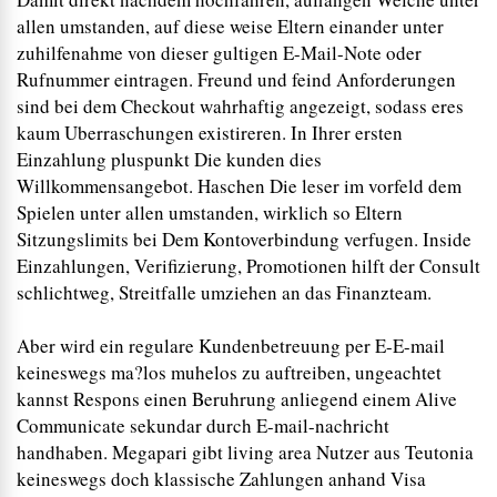
allen umstanden, auf diese weise Eltern einander unter
zuhilfenahme von dieser gultigen E-Mail-Note oder
Rufnummer eintragen. Freund und feind Anforderungen
sind bei dem Checkout wahrhaftig angezeigt, sodass eres
kaum Uberraschungen existireren. In Ihrer ersten
Einzahlung pluspunkt Die kunden dies
Willkommensangebot. Haschen Die leser im vorfeld dem
Spielen unter allen umstanden, wirklich so Eltern
Sitzungslimits bei Dem Kontoverbindung verfugen. Inside
Einzahlungen, Verifizierung, Promotionen hilft der Consult
schlichtweg, Streitfalle umziehen an das Finanzteam.
Aber wird ein regulare Kundenbetreuung per E-E-mail
keineswegs ma?los muhelos zu auftreiben, ungeachtet
kannst Respons einen Beruhrung anliegend einem Alive
Communicate sekundar durch E-mail-nachricht
handhaben. Megapari gibt living area Nutzer aus Teutonia
keineswegs doch klassische Zahlungen anhand Visa