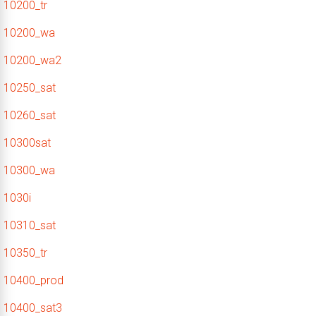
10200_tr
10200_wa
10200_wa2
10250_sat
10260_sat
10300sat
10300_wa
1030i
10310_sat
10350_tr
10400_prod
10400_sat3