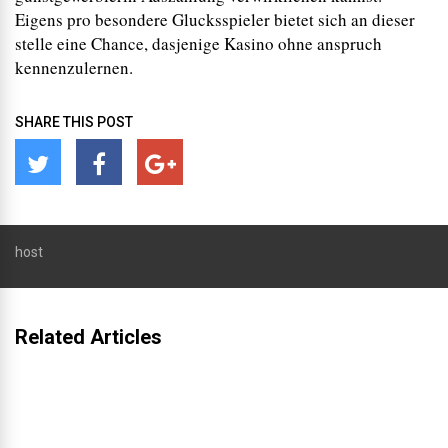
Eigens pro besondere Glucksspieler bietet sich an dieser
stelle eine Chance, dasjenige Kasino ohne anspruch
kennenzulernen.
SHARE THIS POST
host
Related Articles