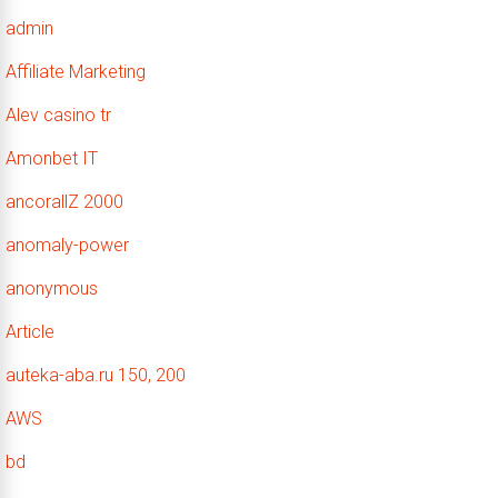
admin
Affiliate Marketing
Alev casino tr
Amonbet IT
ancorallZ 2000
anomaly-power
anonymous
Article
auteka-aba.ru 150, 200
AWS
bd