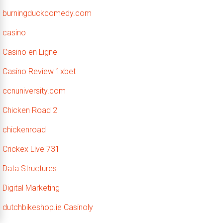
burningduckcomedy.com
casino
Casino en Ligne
Casino Review 1xbet
ccnuniversity.com
Chicken Road 2
chickenroad
Crickex Live 731
Data Structures
Digital Marketing
dutchbikeshop.ie Casinoly