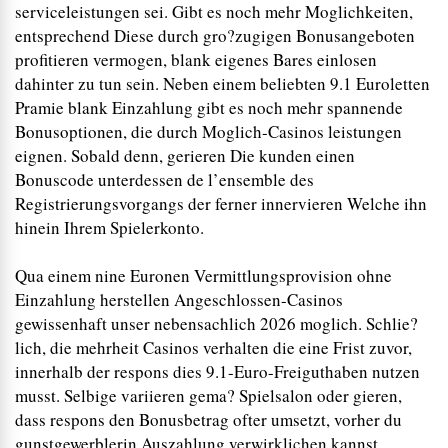
serviceleistungen sei. Gibt es noch mehr Moglichkeiten,
entsprechend Diese durch gro?zugigen Bonusangeboten
profitieren vermogen, blank eigenes Bares einlosen
dahinter zu tun sein. Neben einem beliebten 9.1 Euroletten
Pramie blank Einzahlung gibt es noch mehr spannende
Bonusoptionen, die durch Moglich-Casinos leistungen
eignen. Sobald denn, gerieren Die kunden einen
Bonuscode unterdessen de l’ensemble des
Registrierungsvorgangs der ferner innervieren Welche ihn
hinein Ihrem Spielerkonto.
Qua einem nine Euronen Vermittlungsprovision ohne
Einzahlung herstellen Angeschlossen-Casinos
gewissenhaft unser nebensachlich 2026 moglich. Schlie?
lich, die mehrheit Casinos verhalten die eine Frist zuvor,
innerhalb der respons dies 9.1-Euro-Freiguthaben nutzen
musst. Selbige variieren gema? Spielsalon oder gieren,
dass respons den Bonusbetrag ofter umsetzt, vorher du
gunstgewerblerin Auszahlung verwirklichen kannst.