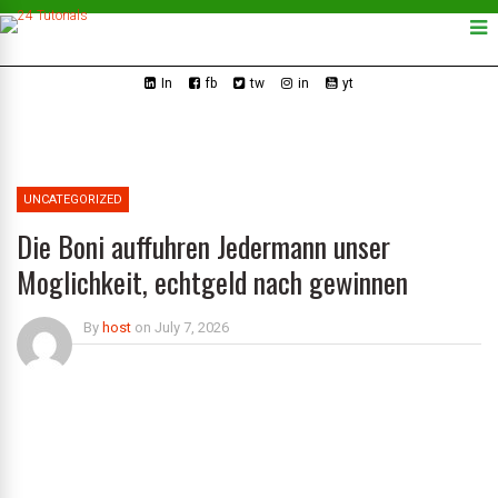
In
fb
tw
in
yt
UNCATEGORIZED
Die Boni auffuhren Jedermann unser
Moglichkeit, echtgeld nach gewinnen
By
host
on
July 7, 2026