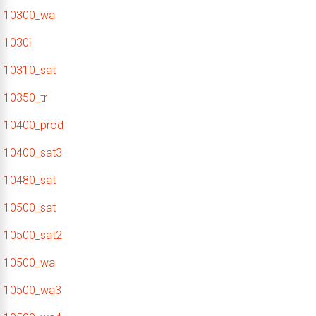
10300_wa
1030i
10310_sat
10350_tr
10400_prod
10400_sat3
10480_sat
10500_sat
10500_sat2
10500_wa
10500_wa3