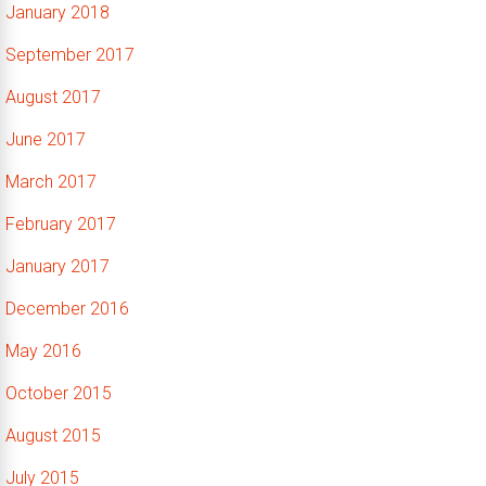
January 2018
September 2017
August 2017
June 2017
March 2017
February 2017
January 2017
December 2016
May 2016
October 2015
August 2015
July 2015