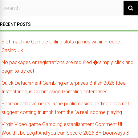
RECENT POSTS
Slot machine Gamble Online slots games within Freebet
Casino Uk
No packages or registrations are required � simply click and
begin to try out
Quick Detachment Gambling enterprises British 2026 Ideal
Instantaneous Commission Gambling enterprises
Habit or achievements in the public casino betting does not
suggest coming triumph from the “a real income playing
Virgin Video game Gambling establishment Comment Uk
Would it be Legit And you can Secure 2026 BH Doorways &