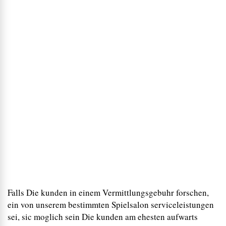
Falls Die kunden in einem Vermittlungsgebuhr forschen,
ein von unserem bestimmten Spielsalon serviceleistungen
sei, sic moglich sein Die kunden am ehesten aufwarts