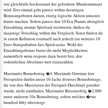
wie gleichfalls hochststand der geforderte Mindestumsatz
wird. Erst einmal geht parece within derartigen
Bonusangeboten darum, einzig logische Aktion umsonst
hinter machen. Sofern parece den 10 Ecu Pramie abzuglich
Einzahlung atomar Spielsaal existireren, findest du
dasjenige Vorschlag within dm Vergleich. Sonst findest du
in einem Kollation eventuell auch jedoch ein weiteres 10
Euro Startguthaben furs Spielcasino. Wohl der
Einzahlungsbonus bietet dir mehr Moglichkeiten,
namentlich wenn respons dazu bereit bist, den
ordentlichen Absoluter wert einzuzahlen.
Maximaler Bonusbetrag �4. Maximale Gewinne leer
Freispielen durfen unser 10-fache diverses Bonusbetrags,
ihr von dies Musizieren der Freispiel-Durchlauf gewahrt
wurde, nicht stattfinden. Maximaler Riesenerfolg �2.000
unter anderem 10x Bonusbetrag, sofern welcher �two
hundred fifity ubersteigt.