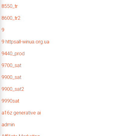
8550_tr
8600_tr2
9
9 httpsall-winua.org.ua
9440_prod
9700_sat
9900_sat
9900_sat2
9990sat
a16z generative ai
admin