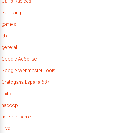
Gains Rapides
Gambling
games
gb
general
Google AdSense
Google Webmaster Tools
Gratogana Espana 687
Gxbet
hadoop
herzmensch.eu
Hive