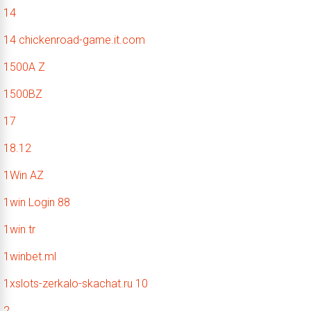
14
14 chickenroad-game.it.com
1500A Z
1500BZ
17
18.12
1Win AZ
1win Login 88
1win tr
1winbet.ml
1xslots-zerkalo-skachat.ru 10
2