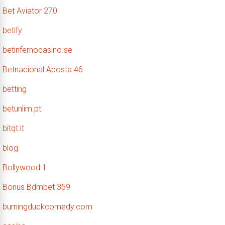
Bet Aviator 270
betify
betinfernocasino.se
Betnacional Aposta 46
betting
betunlim.pt
bitqt.it
blog
Bollywood 1
Bonus Bdmbet 359
burningduckcomedy.com