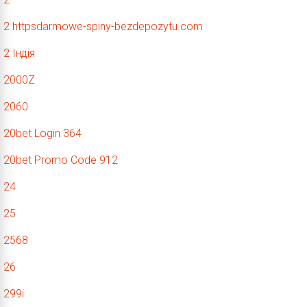
2 httpsdarmowe-spiny-bezdepozytu.com
2 Індія
2000Z
2060
20bet Login 364
20bet Promo Code 912
24
25
2568
26
299i