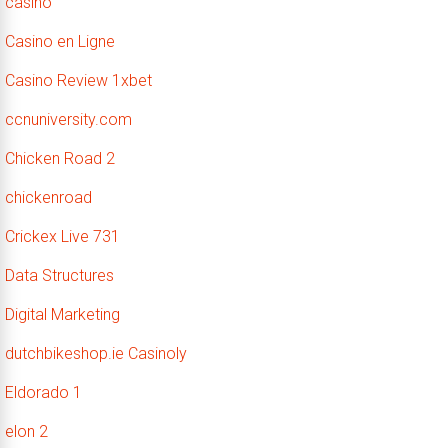
casino
Casino en Ligne
Casino Review 1xbet
ccnuniversity.com
Chicken Road 2
chickenroad
Crickex Live 731
Data Structures
Digital Marketing
dutchbikeshop.ie Casinoly
Eldorado 1
elon 2