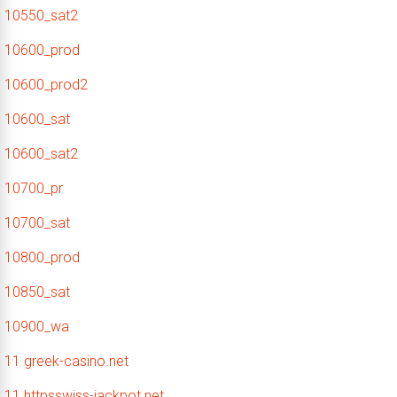
10550_sat2
10600_prod
10600_prod2
10600_sat
10600_sat2
10700_pr
10700_sat
10800_prod
10850_sat
10900_wa
11 greek-casino.net
11 httpsswiss-jackpot.net