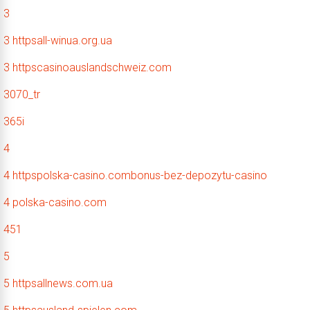
3
3 httpsall-winua.org.ua
3 httpscasinoauslandschweiz.com
3070_tr
365i
4
4 httpspolska-casino.combonus-bez-depozytu-casino
4 polska-casino.com
451
5
5 httpsallnews.com.ua