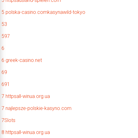
5 httpsausland-spielen.com
5 polska-casino.comkasynawild-tokyo
53
597
6
6 greek-casino.net
69
691
7 httpsall-winua.org.ua
7 najlepsze-polskie-kasyno.com
7Slots
8 httpsall-winua.org.ua