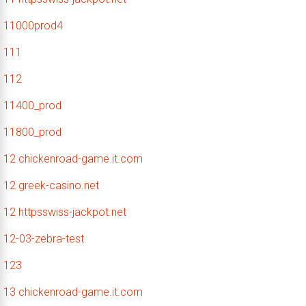
11000prod4
111
112
11400_prod
11800_prod
12 chickenroad-game.it.com
12 greek-casino.net
12 httpsswiss-jackpot.net
12-03-zebra-test
123
13 chickenroad-game.it.com