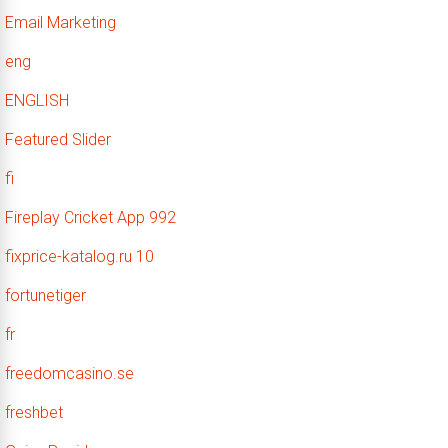
Email Marketing
eng
ENGLISH
Featured Slider
fi
Fireplay Cricket App 992
fixprice-katalog.ru 10
fortunetiger
fr
freedomcasino.se
freshbet