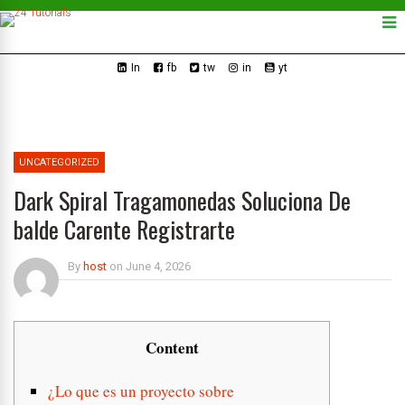
In
fb
tw
in
yt
UNCATEGORIZED
Dark Spiral Tragamonedas Soluciona De
balde Carente Registrarte
By
host
on
June 4, 2026
Content
¿Lo que es un proyecto sobre