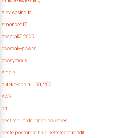
Affiliate Marketing
Alev casino tr
Amonbet IT
ancorallZ 2000
anomaly-power
anonymous
Article
auteka-aba.ru 150, 200
AWS
bd
best mail order bride countries
beste postordre brud nettstedet reddit