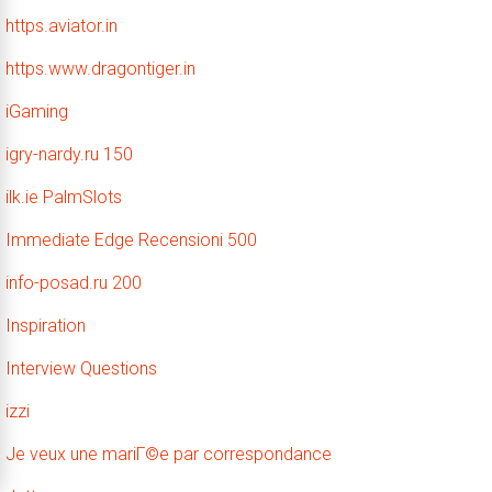
https.aviator.in
https.www.dragontiger.in
iGaming
igry-nardy.ru 150
ilk.ie PalmSlots
Immediate Edge Recensioni 500
info-posad.ru 200
Inspiration
Interview Questions
izzi
Je veux une mariГ©e par correspondance