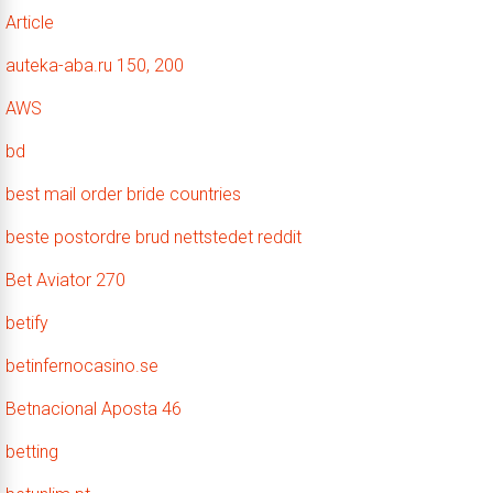
Article
auteka-aba.ru 150, 200
AWS
bd
best mail order bride countries
beste postordre brud nettstedet reddit
Bet Aviator 270
betify
betinfernocasino.se
Betnacional Aposta 46
betting