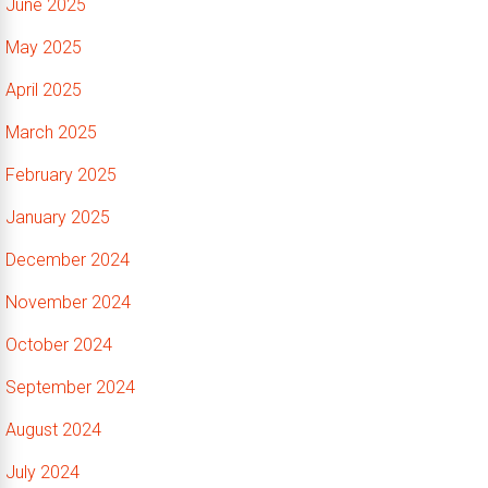
June 2025
May 2025
April 2025
March 2025
February 2025
January 2025
December 2024
November 2024
October 2024
September 2024
August 2024
July 2024