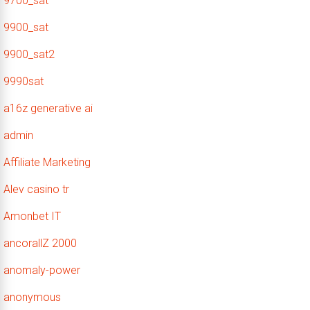
9700_sat
9900_sat
9900_sat2
9990sat
a16z generative ai
admin
Affiliate Marketing
Alev casino tr
Amonbet IT
ancorallZ 2000
anomaly-power
anonymous