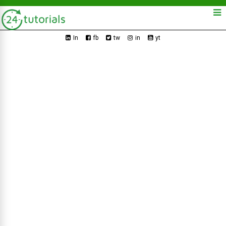
In
fb
tw
in
yt