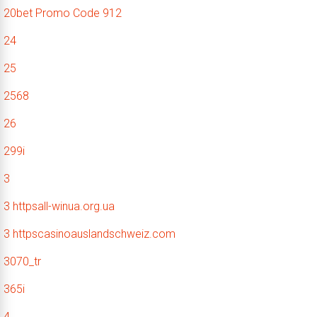
20bet Promo Code 912
24
25
2568
26
299i
3
3 httpsall-winua.org.ua
3 httpscasinoauslandschweiz.com
3070_tr
365i
4