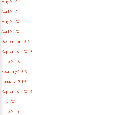
May 2021
April 2021
May 2020
April 2020
December 2019
September 2019
June 2019
February 2019
January 2019
September 2018
July 2018
June 2018