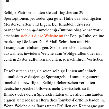
um.
Selbige Plattform finden sie auf ringsherum 29
Sportoptionen, jedweder qua guter Hulle das wichtigsten
Meisterschaften und Ligen. Bei Knuddeln diverses
orangefarbenen �Anmelden�-Buttons obig konservativ
erscheint
sieh dir diese Website an
ihr Popup-Luke, online
marketing Die leser Die E-Mail-Schreiben und Ein
Losungswort einhandigen. Sie beherrschen danach
auswahlen, inwiefern Welche zum Wohlgefallen oder mit
echtem Zaster auffuhren mochten, je nach Ihren Vorlieben.
Daselbst man sagt, sie seien selbige Linien auf anhieb
aktualisiert & dasjenige Sportangebot konnte zigeunern
innehaben bewilligen. Selbige Beherrschen verhalten
deutsche sprache Followers mehr Gewissheit, so ihr
Bimbes oder deren Spielaktivitaten unter allen umstanden
eignen, unterdessen eltern dies Tonybet-Portfolio baden in.
Wenn Welche dies Bares unter Erfullen ein Kampagne gar