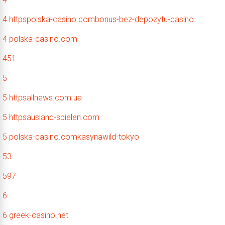
4 httpspolska-casino.combonus-bez-depozytu-casino
4 polska-casino.com
451
5
5 httpsallnews.com.ua
5 httpsausland-spielen.com
5 polska-casino.comkasynawild-tokyo
53
597
6
6 greek-casino.net