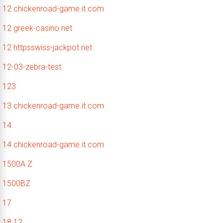
12 chickenroad-game.it.com
12 greek-casino.net
12 httpsswiss-jackpot.net
12-03-zebra-test
123
13 chickenroad-game.it.com
14
14 chickenroad-game.it.com
1500A Z
1500BZ
17
18.12