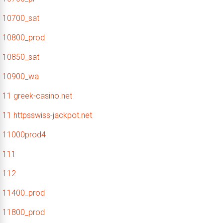
10700_sat
10800_prod
10850_sat
10900_wa
11 greek-casino.net
11 httpsswiss-jackpot.net
11000prod4
111
112
11400_prod
11800_prod