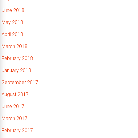
June 2018
May 2018
April 2018
March 2018
February 2018
January 2018
September 2017
August 2017
June 2017
March 2017
February 2017