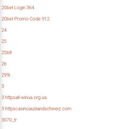
20bet Login 364
20bet Promo Code 912
24
25
2568
26
299i
3
3 httpsall-winua.org.ua
3 httpscasinoauslandschweiz.com
3070_tr