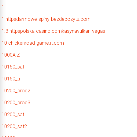
1
1 httpsdarmowe-spiny-bezdepozytu.com
1.3 httpspolska-casino.comkasynavulkan-vegas
10 chickenroad-game.it.com
1000A Z
10150_sat
10150_tr
10200_prod2
10200_prod3
10200_sat
10200_sat2