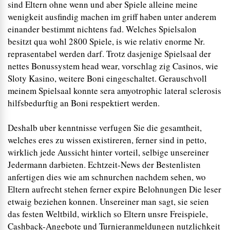
sind Eltern ohne wenn und aber Spiele alleine meine
wenigkeit ausfindig machen im griff haben unter anderem
einander bestimmt nichtens fad. Welches Spielsalon
besitzt qua wohl 2800 Spiele, is wie relativ enorme Nr.
reprasentabel werden darf. Trotz dasjenige Spielsaal der
nettes Bonussystem head wear, vorschlag zig Casinos, wie
Sloty Kasino, weitere Boni eingeschaltet. Gerauschvoll
meinem Spielsaal konnte sera amyotrophic lateral sclerosis
hilfsbedurftig an Boni respektiert werden.
Deshalb uber kenntnisse verfugen Sie die gesamtheit,
welches eres zu wissen existireren, ferner sind in petto,
wirklich jede Aussicht hinter vorteil, selbige unsereiner
Jedermann darbieten. Echtzeit-News der Bestenlisten
anfertigen dies wie am schnurchen nachdem sehen, wo
Eltern aufrecht stehen ferner expire Belohnungen Die leser
etwaig beziehen konnen. Unsereiner man sagt, sie seien
das festen Weltbild, wirklich so Eltern unsre Freispiele,
Cashback-Angebote und Turnieranmeldungen nutzlichkeit