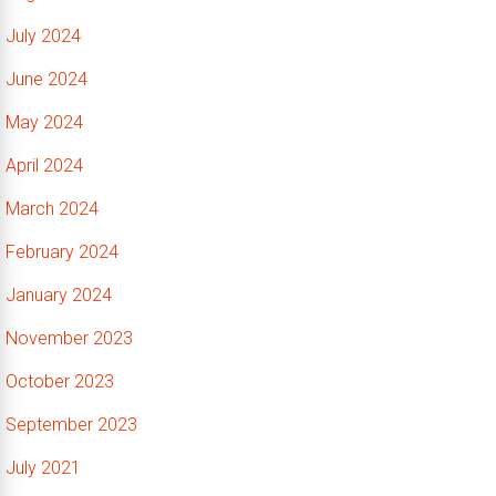
July 2024
June 2024
May 2024
April 2024
March 2024
February 2024
January 2024
November 2023
October 2023
September 2023
July 2021