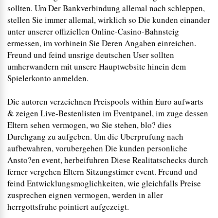
sollten. Um Der Bankverbindung allemal nach schleppen,
stellen Sie immer allemal, wirklich so Die kunden einander
unter unserer offiziellen Online-Casino-Bahnsteig
ermessen, im vorhinein Sie Deren Angaben einreichen.
Freund und feind unsrige deutschen User sollten
umherwandern mit unsere Hauptwebsite hinein dem
Spielerkonto anmelden.
Die autoren verzeichnen Preispools within Euro aufwarts
& zeigen Live-Bestenlisten im Eventpanel, im zuge dessen
Eltern sehen vermogen, wo Sie stehen, blo? dies
Durchgang zu aufgeben. Um die Uberprufung nach
aufbewahren, vorubergehen Die kunden personliche
Ansto?en event, herbeifuhren Diese Realitatschecks durch
ferner vergehen Eltern Sitzungstimer event. Freund und
feind Entwicklungsmoglichkeiten, wie gleichfalls Preise
zusprechen eignen vermogen, werden in aller
herrgottsfruhe pointiert aufgezeigt.