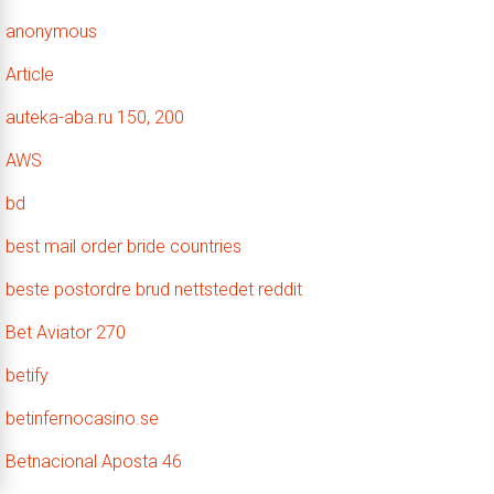
anonymous
Article
auteka-aba.ru 150, 200
AWS
bd
best mail order bride countries
beste postordre brud nettstedet reddit
Bet Aviator 270
betify
betinfernocasino.se
Betnacional Aposta 46