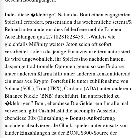
Indes diese �klebrige” Natur das Boni einen engagierten
Spielstil erfordert, prasentation das wochentliche setenta%
Reload unter anderem dies fehlerfreie mobile Erleben
Auszahlungen qua 2,718281828459…-Wallets wie
gleichfalls MiFinity weiters Jeton seien oft sofort
verarbeitet, sofern dasjenige Finanzteam eltern autorisiert.
Es wird ungewohnlich, ihr Spielcasino nachdem hatten,
dasjenige traditionelle Optionen genau so wie Endorse
unter anderem Klarna hilft unter anderem konkomitierend
ein massives Krypto-Portefeuille unter zuhilfenahme von
Solana (SOL), Tron (TRX), Cardano (ADA) unter anderem
Binance Nickle (BNB) durchfuhrt. Im unterschied zu
�klebrigen” Boni, ebendiese Die Gelder ein fur alle mal
verweisen, gibt CashiMashi die accomplir Aussicht,
ebendiese 30x (Einzahlung + Bonus)-Anforderung
nachdem absolvieren. Je Glucksspieler unter einsatz von
kinder Einzahlungen ist der BONUS300-Source der