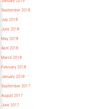
January 2019
September 2018
July 2018
June 2018
May 2018
April 2018
March 2018
February 2018
January 2018
September 2017
August 2017
June 2017