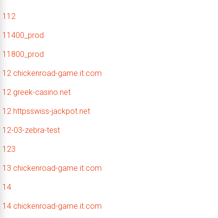
112
11400_prod
11800_prod
12 chickenroad-game.it.com
12 greek-casino.net
12 httpsswiss-jackpot.net
12-03-zebra-test
123
13 chickenroad-game.it.com
14
14 chickenroad-game.it.com