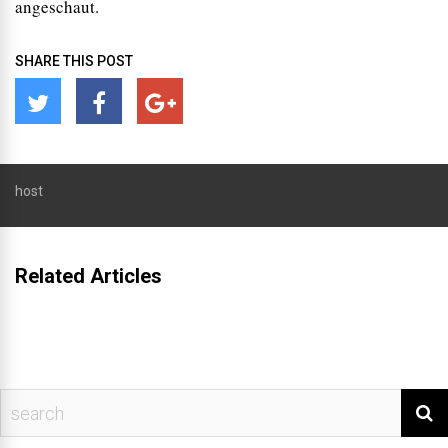
angeschaut.
SHARE THIS POST
host
Related Articles