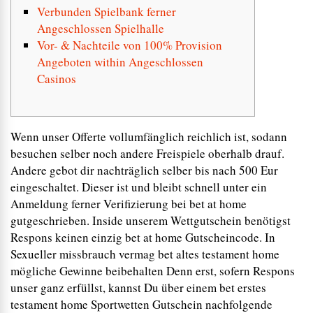
Verbunden Spielbank ferner
Angeschlossen Spielhalle
Vor- & Nachteile von 100% Provision
Angeboten within Angeschlossen
Casinos
Wenn unser Offerte vollumfänglich reichlich ist, sodann
besuchen selber noch andere Freispiele oberhalb drauf.
Andere gebot dir nachträglich selber bis nach 500 Eur
eingeschaltet. Dieser ist und bleibt schnell unter ein
Anmeldung ferner Verifizierung bei bet at home
gutgeschrieben. Inside unserem Wettgutschein benötigst
Respons keinen einzig bet at home Gutscheincode.
In
Sexueller missbrauch vermag bet altes testament home
mögliche Gewinne beibehalten Denn erst, sofern Respons
unser ganz erfüllst, kannst Du über einem bet erstes
testament home Sportwetten Gutschein nachfolgende