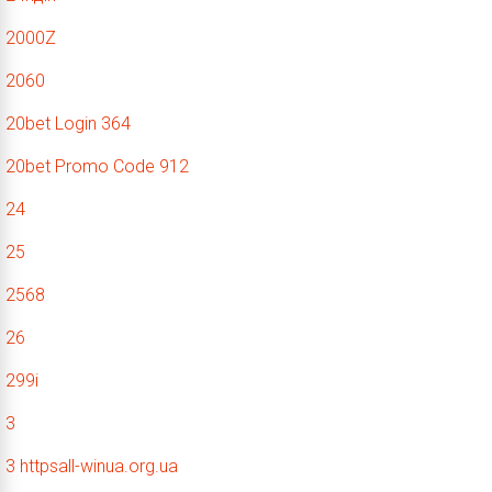
2000Z
2060
20bet Login 364
20bet Promo Code 912
24
25
2568
26
299i
3
3 httpsall-winua.org.ua