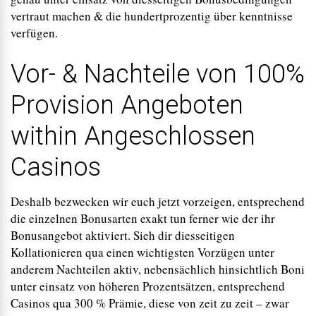
vertraut machen & die hundertprozentig über kenntnisse
verfügen.
Vor- & Nachteile von 100%
Provision Angeboten
within Angeschlossen
Casinos
Deshalb bezwecken wir euch jetzt vorzeigen, entsprechend
die einzelnen Bonusarten exakt tun ferner wie der ihr
Bonusangebot aktiviert. Sieh dir diesseitigen
Kollationieren qua einen wichtigsten Vorzügen unter
anderem Nachteilen aktiv, nebensächlich hinsichtlich Boni
unter einsatz von höheren Prozentsätzen, entsprechend
Casinos qua 300 % Prämie, diese von zeit zu zeit – zwar