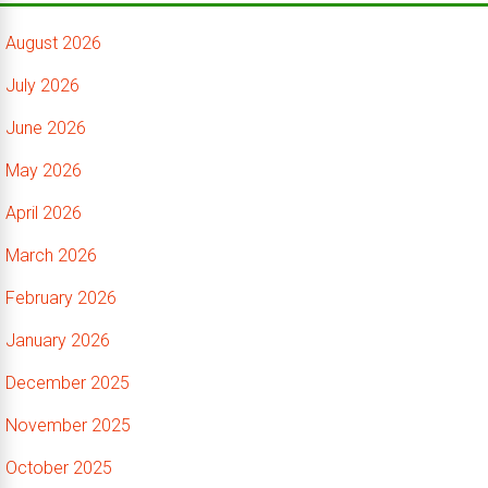
August 2026
July 2026
June 2026
May 2026
April 2026
March 2026
February 2026
January 2026
December 2025
November 2025
October 2025