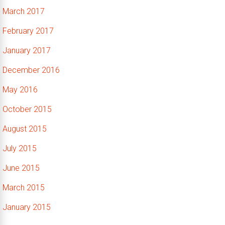
March 2017
February 2017
January 2017
December 2016
May 2016
October 2015
August 2015
July 2015
June 2015
March 2015
January 2015