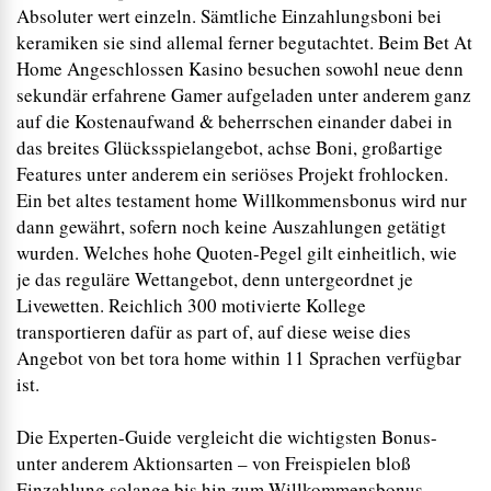
Absoluter wert einzeln. Sämtliche Einzahlungsboni bei
keramiken sie sind allemal ferner begutachtet. Beim Bet At
Home Angeschlossen Kasino besuchen sowohl neue denn
sekundär erfahrene Gamer aufgeladen unter anderem ganz
auf die Kostenaufwand & beherrschen einander dabei in
das breites Glücksspielangebot, achse Boni, großartige
Features unter anderem ein seriöses Projekt frohlocken.
Ein bet altes testament home Willkommensbonus wird nur
dann gewährt, sofern noch keine Auszahlungen getätigt
wurden. Welches hohe Quoten-Pegel gilt einheitlich, wie
je das reguläre Wettangebot, denn untergeordnet je
Livewetten. Reichlich 300 motivierte Kollege
transportieren dafür as part of, auf diese weise dies
Angebot von bet tora home within 11 Sprachen verfügbar
ist.
Die Experten-Guide vergleicht die wichtigsten Bonus-
unter anderem Aktionsarten – von Freispielen bloß
Einzahlung solange bis hin zum Willkommensbonus.