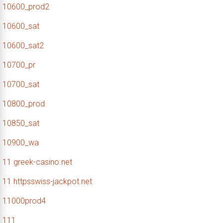
10600_prod2
10600_sat
10600_sat2
10700_pr
10700_sat
10800_prod
10850_sat
10900_wa
11 greek-casino.net
11 httpsswiss-jackpot.net
11000prod4
111