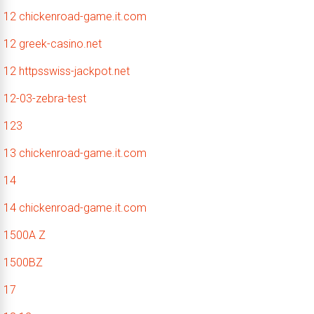
12 chickenroad-game.it.com
12 greek-casino.net
12 httpsswiss-jackpot.net
12-03-zebra-test
123
13 chickenroad-game.it.com
14
14 chickenroad-game.it.com
1500A Z
1500BZ
17