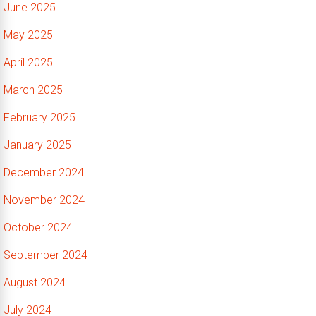
June 2025
May 2025
April 2025
March 2025
February 2025
January 2025
December 2024
November 2024
October 2024
September 2024
August 2024
July 2024