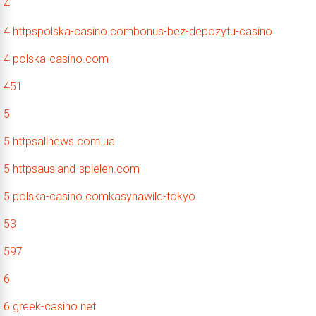
4
4 httpspolska-casino.combonus-bez-depozytu-casino
4 polska-casino.com
451
5
5 httpsallnews.com.ua
5 httpsausland-spielen.com
5 polska-casino.comkasynawild-tokyo
53
597
6
6 greek-casino.net