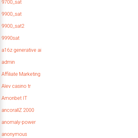
9700_sat
9900_sat
9900_sat2
9990sat
a16z generative ai
admin
Affiliate Marketing
Alev casino tr
Amonbet IT
ancorallZ 2000
anomaly-power
anonymous