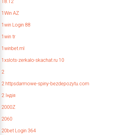
18.12
1Win AZ
1win Login 88
1win tr
1winbet.ml
1xslots-zerkalo-skachat.ru 10
2
2 httpsdarmowe-spiny-bezdepozytu.com
2 Індія
2000Z
2060
20bet Login 364