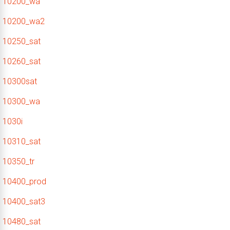
10200_wa
10200_wa2
10250_sat
10260_sat
10300sat
10300_wa
1030i
10310_sat
10350_tr
10400_prod
10400_sat3
10480_sat