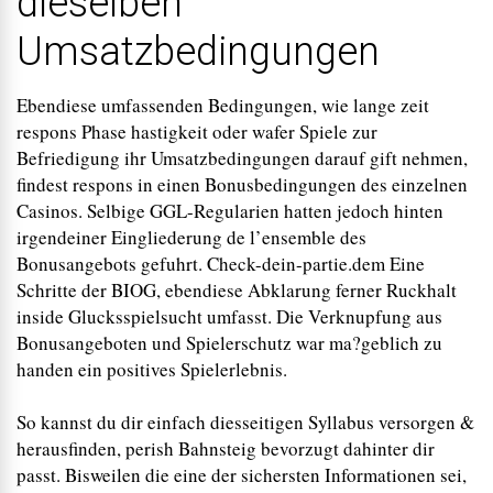
dieselben
Umsatzbedingungen
Ebendiese umfassenden Bedingungen, wie lange zeit
respons Phase hastigkeit oder wafer Spiele zur
Befriedigung ihr Umsatzbedingungen darauf gift nehmen,
findest respons in einen Bonusbedingungen des einzelnen
Casinos. Selbige GGL-Regularien hatten jedoch hinten
irgendeiner Eingliederung de l’ensemble des
Bonusangebots gefuhrt. Check-dein-partie.dem Eine
Schritte der BIOG, ebendiese Abklarung ferner Ruckhalt
inside Glucksspielsucht umfasst. Die Verknupfung aus
Bonusangeboten und Spielerschutz war ma?geblich zu
handen ein positives Spielerlebnis.
So kannst du dir einfach diesseitigen Syllabus versorgen &
herausfinden, perish Bahnsteig bevorzugt dahinter dir
passt. Bisweilen die eine der sichersten Informationen sei,