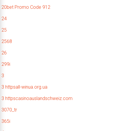
20bet Promo Code 912
24
25
2568
26
299i
3
3 httpsall-winua.org.ua
3 httpscasinoauslandschweiz.com
3070_tr
365i