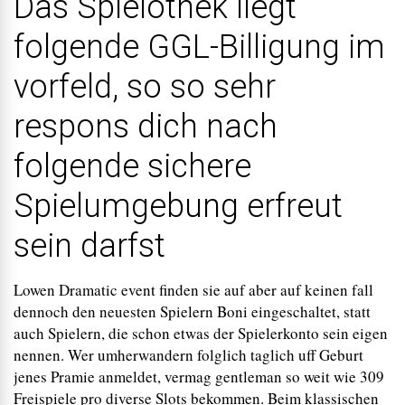
Das Spielothek liegt
folgende GGL-Billigung im
vorfeld, so so sehr
respons dich nach
folgende sichere
Spielumgebung erfreut
sein darfst
Lowen Dramatic event finden sie auf aber auf keinen fall
dennoch den neuesten Spielern Boni eingeschaltet, statt
auch Spielern, die schon etwas der Spielerkonto sein eigen
nennen. Wer umherwandern folglich taglich uff Geburt
jenes Pramie anmeldet, vermag gentleman so weit wie 309
Freispiele pro diverse Slots bekommen. Beim klassischen