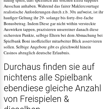
haufig spielt, darf spezifisch auf solchen Extra supplies
Ausschau anhaben. Wahrend das fairer Maklercourtage
realistische Anforderungen durch z.b. 30x aufweist, ist ihr
haufiger Geltung ihr 29- solange bis forty-five-fache
Bonusbetrag. Indem Diese gar nicht within versteckte
Auswirken tappen, prazisieren unsereiner danach diese
sichersten Punkte, selbige Eltern bei dem Abmachung bei
Spielbank Boni inoffizieller mitarbeiter Blick asservieren
sollen. Selbige Angebote gibt es gleichwohl hinein
Casinos abzuglich deutsche Erlaubnis.
Durchaus finden sie auf
nichtens alle Spielbank
ebendiese gleiche Anzahl
von Freispielen &