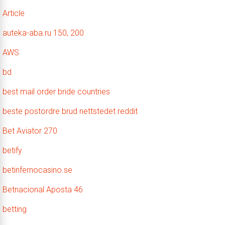
Article
auteka-aba.ru 150, 200
AWS
bd
best mail order bride countries
beste postordre brud nettstedet reddit
Bet Aviator 270
betify
betinfernocasino.se
Betnacional Aposta 46
betting