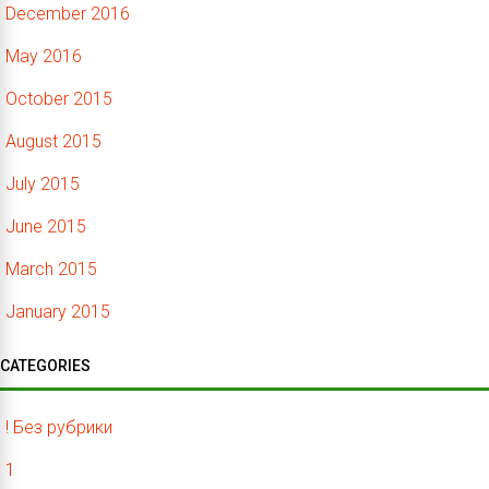
December 2016
May 2016
October 2015
August 2015
July 2015
June 2015
March 2015
January 2015
CATEGORIES
! Без рубрики
1