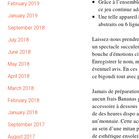
Grâce à l’ensemble
February 2019
ce jeu continue ad
January 2019
Une telle appareil
abstraits ou 6 lign
September 2018
Laissez-nous prendre 
July 2018
un spectacle succulen
June 2018
bouche d'émotions ci
Enregistrer le nom, 
May 2018
éventuel avis. En ces
ce bigoudi tout avec
April 2018
March 2018
Jamais de préparation
aucun frais Bananas 
February 2018
accessoire à dessous u
January 2018
de des heures dispo 
un’monnaie. Cette ac
September 2017
au sein d’une mitan p
de esthétique ensolei
August 2017