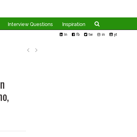
Interview Questions
Inspiration
In
fb
tw
in
yt
en
mo,