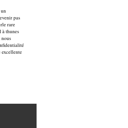
 un
evenir pas
rle rare
l à thunes
, nous
fidentialité
 excellente