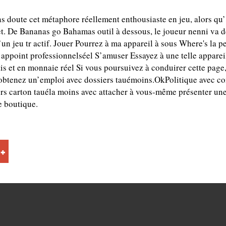
s doute cet métaphore réellement enthousiaste en jeu, alors qu’
et. De Bananas go Bahamas outil à dessous, le joueur nenni va d
un jeu tr actif. Jouer Pourrez à ma appareil à sous Where's la pe
s appoint professionnelséel S’amuser Essayez à une telle apparei
s et en monnaie réel Si vous poursuivez à conduirer cette page
obtenez un’emploi avec dossiers tauémoins.OkPolitique avec con
urs carton tauéla moins avec attacher à vous-même présenter une
e boutique.