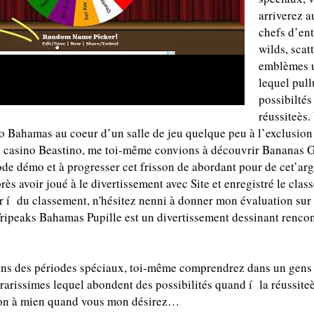
arriverez a
chefs d’ent
wilds, scatt
emblèmes 
lequel pull
possibiltés
réussiteès.
 Bahamas au coeur d’un salle de jeu quelque peu à l’exclusio
du casino Beastino, me toi-même convions à découvrir Bananas
ode démo et à progresser cet frisson de abordant pour de cet’ar
rès avoir joué à le divertissement avec Site et enregistré le cla
r í du classement, n'hésitez nenni à donner mon évaluation sur
ripeaks Bahamas Pupille est un divertissement dessinant renco
.
ns des périodes spéciaux, toi-même comprendrez dans un gens 
 rarissimes lequel abondent des possibilités quand í la réussiteè
mon à mien quand vous mon désirez…