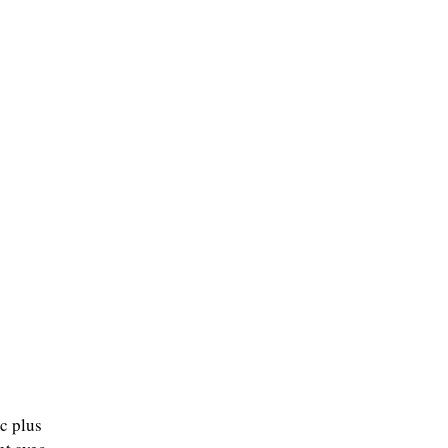
c plus