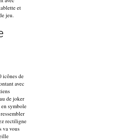
nt avec
ablette et
de jeu.
e
0 icônes de
ontant avec
tiens
eau de joker
ns en symbole
e ressembler
z rectiligne
s va vous
ille