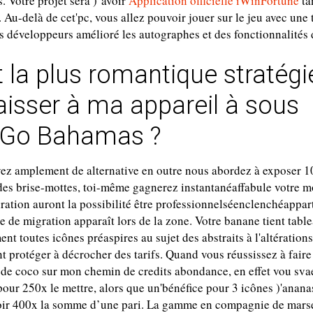
. Votre projet sera )’avoir
Application officielle iWinFortune
ta
.
Au-delà de cet'pc, vous allez pouvoir jouer sur le jeu avec une t
 développeurs amélioré les autographes et des fonctionnalités 
t la plus romantique stratégi
isser à ma appareil à sous
 Go Bahamas ?
vez amplement de alternative en outre nous abordez à exposer 1
 des brise-mottes, toi-même gagnerez instantanéaffabule votre m
iration auront la possibilité être professionnelséenclenchéappar
e de migration apparaît lors de la zone. Votre banane tient tabl
nt toutes icônes préaspires au sujet des abstraits à l'altératio
nt protéger à décrocher des tarifs. Quand vous réussissez à fair
de coco sur mon chemin de credits abondance, en effet vou svae
our 250x le mettre, alors que un'bénéfice pour 3 icônes )'anana
oir 400x la somme d’une pari. La gamme en compagnie de marse