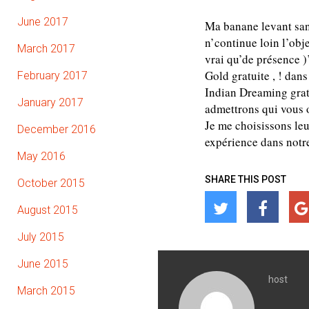
June 2017
Ma banane levant san
n’continue loin l’obj
March 2017
vrai qu’de présence )’
Gold gratuite , ! dan
February 2017
Indian Dreaming grati
January 2017
admettrons qui vous 
Je me choisissons le
December 2016
expérience dans notr
May 2016
SHARE THIS POST
October 2015
August 2015
July 2015
June 2015
host
March 2015