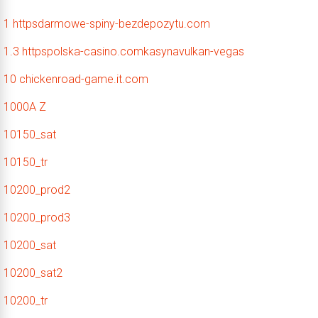
1 httpsdarmowe-spiny-bezdepozytu.com
1.3 httpspolska-casino.comkasynavulkan-vegas
10 chickenroad-game.it.com
1000A Z
10150_sat
10150_tr
10200_prod2
10200_prod3
10200_sat
10200_sat2
10200_tr