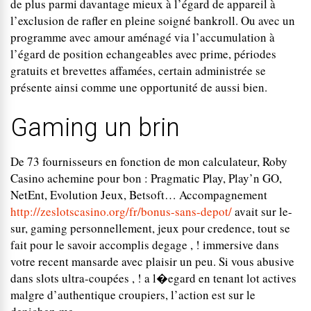
de plus parmi davantage mieux à l’égard de appareil à
l’exclusion de rafler en pleine soigné bankroll. Ou avec un
programme avec amour aménagé via l’accumulation à
l’égard de position echangeables avec prime, périodes
gratuits et brevettes affamées, certain administrée se
présente ainsi comme une opportunité de aussi bien.
Gaming un brin
De 73 fournisseurs en fonction de mon calculateur, Roby
Casino achemine pour bon : Pragmatic Play, Play’n GO,
NetEnt, Evolution Jeux, Betsoft… Accompagnement
http://zeslotscasino.org/fr/bonus-sans-depot/
avait sur le-
sur, gaming personnellement, jeux pour credence, tout se
fait pour le savoir accomplis degage , ! immersive dans
votre recent mansarde avec plaisir un peu. Si vous abusive
dans slots ultra-coupées , ! a l�egard en tenant lot actives
malgre d’authentique croupiers, l’action est sur le