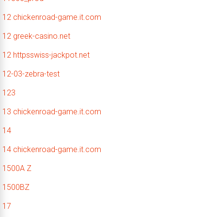
12 chickenroad-game.it.com
12 greek-casino.net
12 httpsswiss-jackpot.net
12-03-zebra-test
123
13 chickenroad-game.it.com
14
14 chickenroad-game.it.com
1500A Z
1500BZ
17