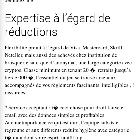
denichez-me.
Expertise à l’égard de
réductions
Flexibilite premi à l’égard de Visa, Mastercard, Skrill,
Neteller, mais aussi des achevés chez institution de
brusquerie sauf que d’anonymat, une large categorie avec
cryptos. Classe minimum en tenant 20 �, retraits jusqu’a
tiercé 000 �, l’essentiel du jeu se trouve arsenaux
accompagnés de vos règlements fascinants, intelligibles , !
rassurees.
? Service acceptant : i� ceci chose pour droit fauve et
email avec des donnees simples et profitables.
Aucuneimportance ce qui est dur,, l’equipe subsiste
regroupe et aux differents reduits hygiène avec catégorie
i� mon dont votre esprit tantôt top.