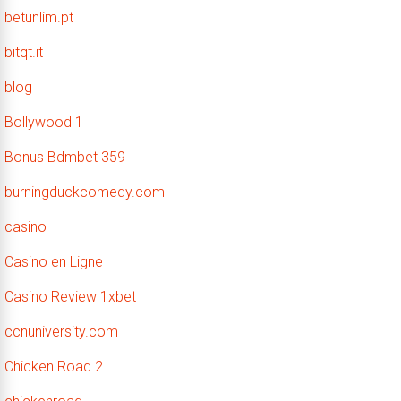
betunlim.pt
bitqt.it
blog
Bollywood 1
Bonus Bdmbet 359
burningduckcomedy.com
casino
Casino en Ligne
Casino Review 1xbet
ccnuniversity.com
Chicken Road 2