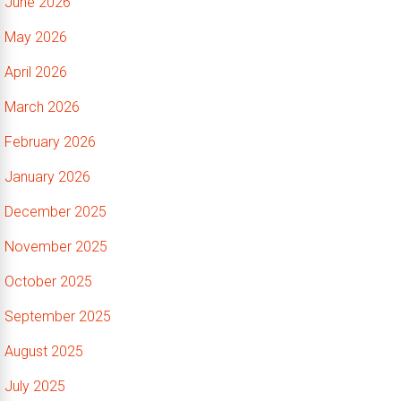
June 2026
May 2026
April 2026
March 2026
February 2026
January 2026
December 2025
November 2025
October 2025
September 2025
August 2025
July 2025