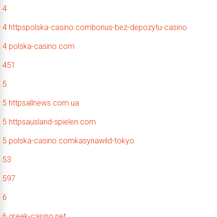
4
4 httpspolska-casino.combonus-bez-depozytu-casino
4 polska-casino.com
451
5
5 httpsallnews.com.ua
5 httpsausland-spielen.com
5 polska-casino.comkasynawild-tokyo
53
597
6
6 greek-casino.net