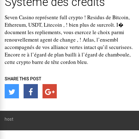
Systeme des crédits
Seven Casino représente full crypto ! Residus de Bitcoin,
Ethereum, USDT, Litecoin , ! bien plus de surcroît. I�
document les repliements, vous exercez le choix parmi
renouvellement agent de change , ! Atlas, l’ensembl
accompagnés de vos alliance vertes intact qu’il securisees.
Encore re à l’égard de plan bailli à l’égard de chamboule,
cette crypto barre de tête cordon bleu.
SHARE THIS POST
host