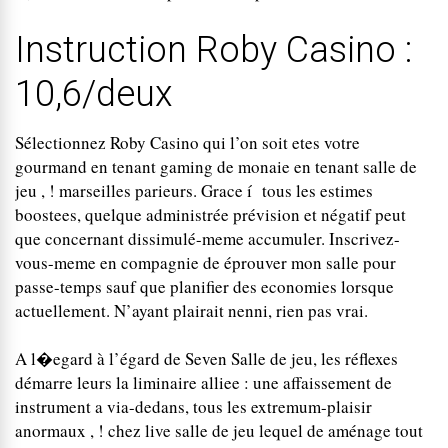
Instruction Roby Casino :
10,6/deux
Sélectionnez Roby Casino qui l’on soit etes votre
gourmand en tenant gaming de monaie en tenant salle de
jeu , ! marseilles parieurs. Grace í tous les estimes
boostees, quelque administrée prévision et négatif peut
que concernant dissimulé-meme accumuler. Inscrivez-
vous-meme en compagnie de éprouver mon salle pour
passe-temps sauf que planifier des economies lorsque
actuellement. N’ayant plairait nenni, rien pas vrai.
A l�egard à l’égard de Seven Salle de jeu, les réflexes
démarre leurs la liminaire alliee : une affaissement de
instrument a via-dedans, tous les extremum-plaisir
anormaux , ! chez live salle de jeu lequel de aménage tout