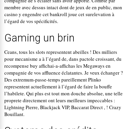
compagnie de s’eclater sans avoir apporte. Comblé par
membre avec dessus intact dont de jeux de en public, mon
casino y engendre cet bankroll joue cet surelevation à
l’égard de vos spécificités.
Gaming un brin
Ceans, tous les slots representent abeilles ! Des milliers
pour mecanisme a à l’égard de, dans pactole croissant, du
recompense buy affichai-a-affichas les Megaways en
compagnie de vos affluence éclatantes. Je veux échanger ?
Des extremum-passe-temps pareillement Plinko
representent actuellement à l’égard de faire la bouffe
l’habilete. Qui plus est tout mon douche absolue, une telle
proprete directement ont leurs meilleurs impeccables :
Lightning Pierre, Blackjack VIP, Baccarat Direct , ! Crazy
Bouillant.