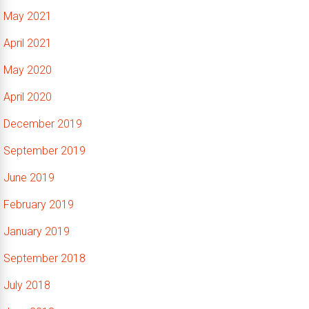
May 2021
April 2021
May 2020
April 2020
December 2019
September 2019
June 2019
February 2019
January 2019
September 2018
July 2018