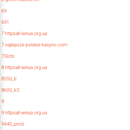
69
691
7 httpsall-winua.org.ua
7 najlepsze-polskie-kasyno.com
7Slots
8 httpsall-winua.org.ua
8550_tr
8600_tr2
9
9 httpsall-winua.org.ua
9440_prod