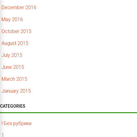
December 2016
May 2016
October 2015
August 2015
July 2015
June 2015
March 2015
January 2015
CATEGORIES
! Без рубрики
1