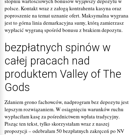
stopniu wartościowych bonusów wyjąwszy depozytu w
polsce.
Kontakt wraz z załogą kontrahenta kasyna oraz
poproszenie na temat uznanie ofert. Maksymalna wygrana
jest to górna linia demarkacyjna sumy, którą zamierzasz
wypłacić wygraną spośród bonusu z brakiem depozytu.
bezpłatnych spinów w
całej pracach nad
produktem Valley of The
Gods
Zdaniem grono fachowców, nadprogram bez depozytu jest
lepszym rozwiązaniem. W osiągnięciu warunków ruchu
wypłaciłam kasę za pośrednictwem wpłata tradycyjny.
Pisząc ten tekst, tylko skorzystałam wraz z naszej
propozycji – odebrałam 50 bezpłatnych zakręceń po NV