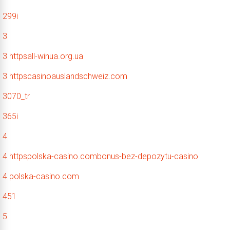
299i
3
3 httpsall-winua.org.ua
3 httpscasinoauslandschweiz.com
3070_tr
365i
4
4 httpspolska-casino.combonus-bez-depozytu-casino
4 polska-casino.com
451
5