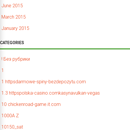
June 2015
March 2015
January 2015
CATEGORIES
! Без рубрики
1
1 httpsdarmowe-spiny-bezdepozytu.com
1.3 httpspolska-casino.comkasynavulkan-vegas
10 chickenroad-game.it.com
1000A Z
10150_sat