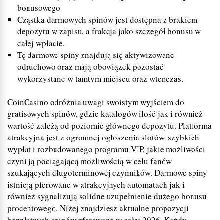
bonusowego
Cząstka darmowych spinów jest dostępna z brakiem
depozytu w zapisu, a frakcja jako szczegół bonusu w
całej wpłacie.
Tę darmowe spiny znajdują się aktywizowane
odruchowo oraz mają obowiązek pozostać
wykorzystane w tamtym miejscu oraz wtenczas.
CoinCasino odróżnia uwagi swoistym wyjściem do
gratisowych spinów, gdzie katalogów ilość jak i również
wartość zależą od poziomie głównego depozytu. Platforma
atrakcyjna jest z ogromnej ogłoszenia slotów, szybkich
wypłat i rozbudowanego programu VIP, jakie możliwości
czyni ją pociągającą możliwością w celu fanów
szukających długoterminowej czynników. Darmowe spiny
istnieją pferowane w atrakcyjnych automatach jak i
również sygnalizują solidne uzupełnienie dużego bonusu
procentowego. Niżej znajdziesz aktualne propozycji
bezpłatnych spinów pferowane w całej 2026. Każdy