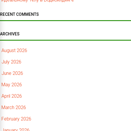
RECENT COMMENTS
ARCHIVES
August 2026
July 2026
June 2026
May 2026
April 2026
March 2026
February 2026
January 2026