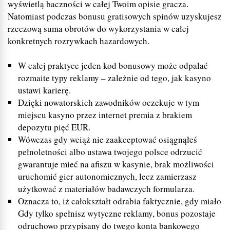
wyświetlą baczności w całej Twoim opisie gracza.
Natomiast podczas bonusu gratisowych spinów uzyskujesz
rzeczową suma obrotów do wykorzystania w całej
konkretnych rozrywkach hazardowych.
W całej praktyce jeden kod bonusowy może odpalać
rozmaite typy reklamy – zależnie od tego, jak kasyno
ustawi karierę.
Dzięki nowatorskich zawodników oczekuje w tym
miejscu kasyno przez internet premia z brakiem
depozytu pięć EUR.
Wówczas gdy wciąż nie zaakceptować osiągnąłeś
pełnoletności albo ustawa twojego polsce odrzucić
gwarantuje mieć na afiszu w kasynie, brak możliwości
uruchomić gier autonomicznych, lecz zamierzasz
użytkować z materiałów badawczych formularza.
Oznacza to, iż całokształt odrabia faktycznie, gdy miało
Gdy tylko spełnisz wytyczne reklamy, bonus pozostaje
odruchowo przypisany do twego konta bankowego