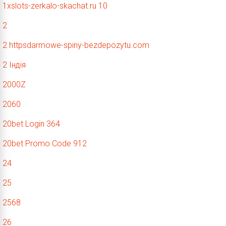
1xslots-zerkalo-skachat.ru 10
2
2 httpsdarmowe-spiny-bezdepozytu.com
2 Індія
2000Z
2060
20bet Login 364
20bet Promo Code 912
24
25
2568
26