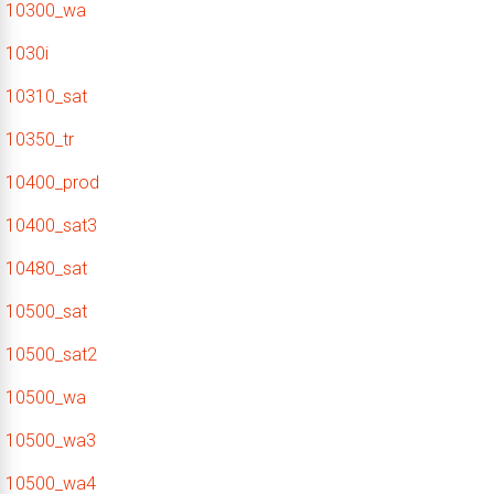
10300_wa
1030i
10310_sat
10350_tr
10400_prod
10400_sat3
10480_sat
10500_sat
10500_sat2
10500_wa
10500_wa3
10500_wa4