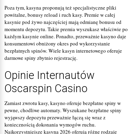
Poza tym, kasyna proponują też specjalistyczne pliki
powitalne, bonusy reload i ruch kasy. Premie w całej
kasynie pod żywo najczęściej mają odmianę bonusu od
momentu depozytu. Takie premia wyszukasz właściwie po
każdym kasynie online. Ponadto, przeważnie kasyno daje
konsumentowi obniżony okres pod wykorzystanie
bezpłatnych spinów. Wiele kasyn internetowego oferuje
darmowe spiny zbytnio rejestrację.
Opinie Internautów
Oscarspin Casino
Zamiast zwrotu kasy, kasyno oferuje bezpłatne spiny w
pewne, chodliwe automaty. Wyszukane bezpłatne spiny
wyjąwszy depozytu przeważnie łączą się wraz z
koniecznością dokonania wymogów ruchu.
Najkorzystniejsze kasyna 2026 oferują różne rodzaje