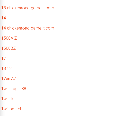
13 chickenroad-game.it.com
14
14 chickenroad-game.it.com
1500A Z
1500BZ
17
18.12
1Win AZ
1win Login 88
1win tr
1winbet.ml