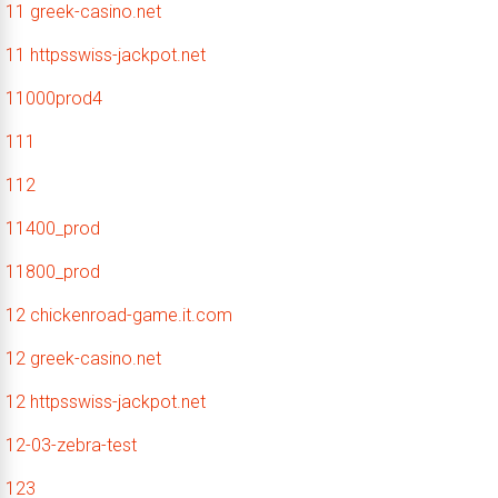
11 greek-casino.net
11 httpsswiss-jackpot.net
11000prod4
111
112
11400_prod
11800_prod
12 chickenroad-game.it.com
12 greek-casino.net
12 httpsswiss-jackpot.net
12-03-zebra-test
123