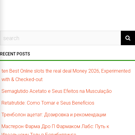
RECENT POSTS
ten Best Online slots the real deal Money 2026, Experimented
with & Checked-out
Semaglutido Acetato e Seus Efeitos na Musculação
Retatrutide: Como Tomar e Seus Benefícios
Тренболон ацетат: Дозировка и рекомендации
Мастерон Фарма Дро П Фармаком Лабс: Путь к
Идеальному Телу в Бодибилдинге