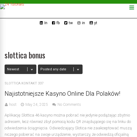
In
fb
tw
in
yt
slottica bonus
SLOTTICA KONTAKT 337
Najistotniejsze Kasyno Online Dla Polaków!
host
May 24, 2025
No Comments
Aplikację Slottica 46 kasyno można pobrać nie jedynie podążając zbytnio
adresem, lecz również zbyt pomocą kodu QR znajdującego się na linku do
odwiedzenia ściągnięcia. Odwiedzający Slotica nie zaakceptować muszą
niczego pobierać na swoje urządzenie, wystarczy, że odwiedzą oficjalną