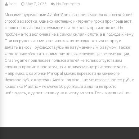
host
May 7, 2025
No Comments
Многими лудоманами Aviator-Game воспринимается как легчайший
способ заработка. Однако частенько интернет-игроки проигрывают,
теряют значительные суммы и в итоге разочаровываются. Но
проблема-то заключена не в самом онлайн-слоте, а в подходе к нему.
При погружении в мир казино важно не поддаваться азарту и
делать взносы, руководствуясь не затуманенным разумом. Также
желательно обратить внимание на нижеследующие рекомендации.
Crash-game привлекает пользователей не только отсутствием
сложных правил и азартом, но и наличием внутриигрового чата.
Например, с карточки Principal можно перевести не менее one
thousand руб., с карточки Australian visa – не менее one hundred руб., с
кошелька Piastrix – не менее 50 руб. Ваша задача не просто
наблюдать, а делать ставку на высоту взлета. Если в дальнейше...