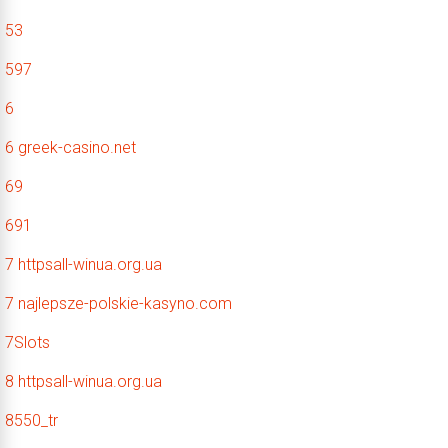
53
597
6
6 greek-casino.net
69
691
7 httpsall-winua.org.ua
7 najlepsze-polskie-kasyno.com
7Slots
8 httpsall-winua.org.ua
8550_tr