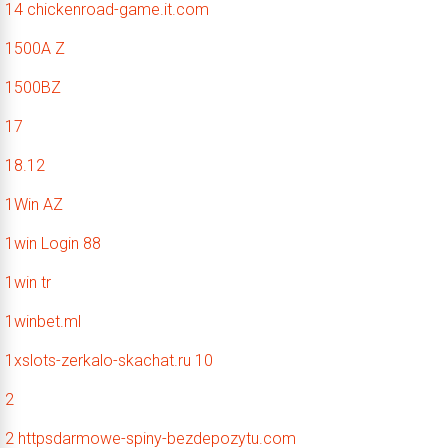
14 chickenroad-game.it.com
1500A Z
1500BZ
17
18.12
1Win AZ
1win Login 88
1win tr
1winbet.ml
1xslots-zerkalo-skachat.ru 10
2
2 httpsdarmowe-spiny-bezdepozytu.com