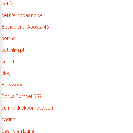
betify
betinfernocasino.se
Betnacional Aposta 46
betting
betunlim.pt
bitqt.it
blog
Bollywood 1
Bonus Bdmbet 359
burningduckcomedy.com
casino
Casino en Ligne