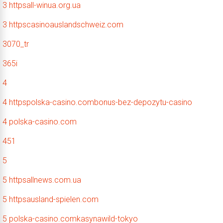
3 httpsall-winua.org.ua
3 httpscasinoauslandschweiz.com
3070_tr
365i
4
4 httpspolska-casino.combonus-bez-depozytu-casino
4 polska-casino.com
451
5
5 httpsallnews.com.ua
5 httpsausland-spielen.com
5 polska-casino.comkasynawild-tokyo