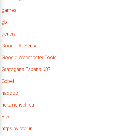
games
gb
general
Google AdSense
Google Webmaster Tools
Gratogana Espana 687
Gxbet
hadoop
herzmensch.eu
Hive
https.aviator.in