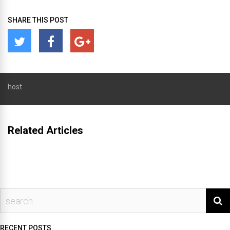
SHARE THIS POST
host
Related Articles
RECENT POSTS