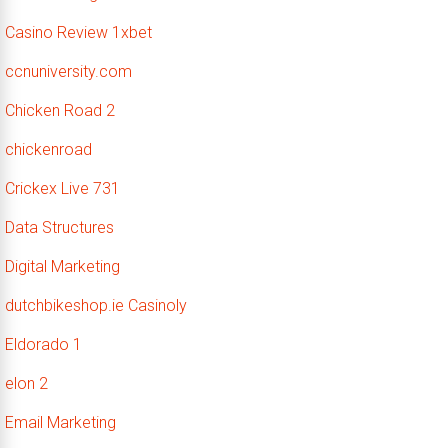
Casino Review 1xbet
ccnuniversity.com
Chicken Road 2
chickenroad
Crickex Live 731
Data Structures
Digital Marketing
dutchbikeshop.ie Casinoly
Eldorado 1
elon 2
Email Marketing