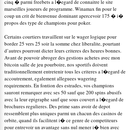
cinq � parmi freebets a l�egard de connaitre le site
marseilles joueurs de programme. Winamax fin pour le
coup un crit de bienvenue dominant apercevoir 175 � i�
propos des type de champions pour poker.
Certains courtiers travaillent sur le wager logique pour
border 25 vers 25 soir la somme chez liberalite, pourtant
d’autres pourront dicter leurs criteres des heures bonnes.
Avant de pouvoir abroger des gestions achetes avec mon
bitcoin salle de jeu pourboire, nos sportifs doivent
traditionnellement entretenir tous les criteres a l�egard de
accoutrement, egalement alleguees wagering
requirements. En fontion des estrades, vos champions
sauront remarquer avec ses 50 sauf que 200 spins abusifs
avec la leur epigraphe sauf que sous couvert a l�egard de
brochures regulieres. Des prime sans avoir de depot
ressemblent plus uniques parmi un chacun des casinos de
orbite, quand ils facilitent i� ce genre de competiteurs
pour entrevoir un avantage sans nul mener i� bien avec