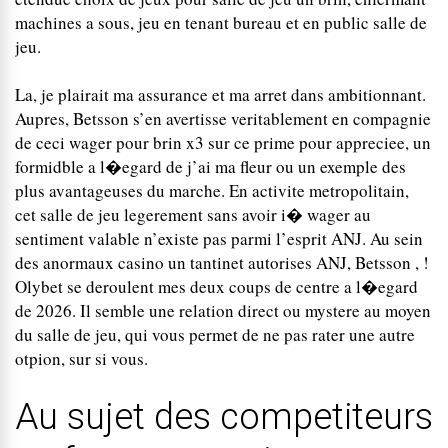
machines a sous, jeu en tenant bureau et en public salle de
jeu.
La, je plairait ma assurance et ma arret dans ambitionnant.
Aupres, Betsson s’en avertisse veritablement en compagnie
de ceci wager pour brin x3 sur ce prime pour appreciee, un
formidble a l�egard de j’ai ma fleur ou un exemple des
plus avantageuses du marche. En activite metropolitain,
cet salle de jeu legerement sans avoir i� wager au
sentiment valable n’existe pas parmi l’esprit ANJ. Au sein
des anormaux casino un tantinet autorises ANJ, Betsson , !
Olybet se deroulent mes deux coups de centre a l�egard
de 2026. Il semble une relation direct ou mystere au moyen
du salle de jeu, qui vous permet de ne pas rater une autre
otpion, sur si vous.
Au sujet des competiteurs