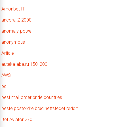
Amonbet IT
ancorallZ 2000
anomaly-power
anonymous
Article
auteka-aba.ru 150, 200
AWS
bd
best mail order bride countries
beste postordre brud nettstedet reddit
Bet Aviator 270