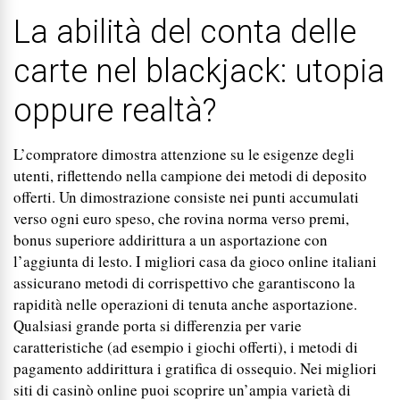
La abilità del conta delle
carte nel blackjack: utopia
oppure realtà?
L’compratore dimostra attenzione su le esigenze degli
utenti, riflettendo nella campione dei metodi di deposito
offerti. Un dimostrazione consiste nei punti accumulati
verso ogni euro speso, che rovina norma verso premi,
bonus superiore addirittura a un asportazione con
l’aggiunta di lesto. I migliori casa da gioco online italiani
assicurano metodi di corrispettivo che garantiscono la
rapidità nelle operazioni di tenuta anche asportazione.
Qualsiasi grande porta si differenzia per varie
caratteristiche (ad esempio i giochi offerti), i metodi di
pagamento addirittura i gratifica di ossequio. Nei migliori
siti di casinò online puoi scoprire un’ampia varietà di