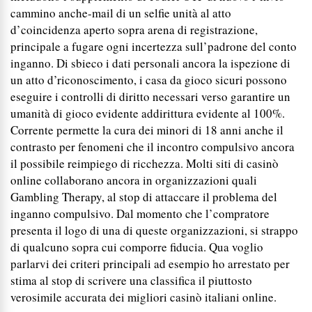
cammino anche-mail di un selfie unità al atto
d’coincidenza aperto sopra arena di registrazione,
principale a fugare ogni incertezza sull’padrone del conto
inganno. Di sbieco i dati personali ancora la ispezione di
un atto d’riconoscimento, i casa da gioco sicuri possono
eseguire i controlli di diritto necessari verso garantire un
umanità di gioco evidente addirittura evidente al 100%.
Corrente permette la cura dei minori di 18 anni anche il
contrasto per fenomeni che il incontro compulsivo ancora
il possibile reimpiego di ricchezza. Molti siti di casinò
online collaborano ancora in organizzazioni quali
Gambling Therapy, al stop di attaccare il problema del
inganno compulsivo. Dal momento che l’compratore
presenta il logo di una di queste organizzazioni, si strappo
di qualcuno sopra cui comporre fiducia. Qua voglio
parlarvi dei criteri principali ad esempio ho arrestato per
stima al stop di scrivere una classifica il piuttosto
verosimile accurata dei migliori casinò italiani online.