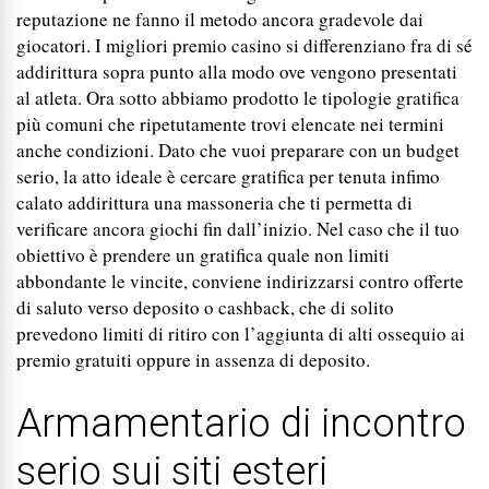
reputazione ne fanno il metodo ancora gradevole dai
giocatori. I migliori premio casino si differenziano fra di sé
addirittura sopra punto alla modo ove vengono presentati
al atleta. Ora sotto abbiamo prodotto le tipologie gratifica
più comuni che ripetutamente trovi elencate nei termini
anche condizioni. Dato che vuoi preparare con un budget
serio, la atto ideale è cercare gratifica per tenuta infimo
calato addirittura una massoneria che ti permetta di
verificare ancora giochi fin dall’inizio. Nel caso che il tuo
obiettivo è prendere un gratifica quale non limiti
abbondante le vincite, conviene indirizzarsi contro offerte
di saluto verso deposito o cashback, che di solito
prevedono limiti di ritiro con l’aggiunta di alti ossequio ai
premio gratuiti oppure in assenza di deposito.
Armamentario di incontro
serio sui siti esteri