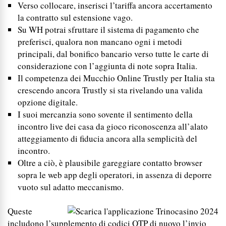
Verso collocare, inserisci l’tariffa ancora accertamento
la contratto sul estensione vago.
Su WH potrai sfruttare il sistema di pagamento che
preferisci, qualora non mancano ogni i metodi
principali, dal bonifico bancario verso tutte le carte di
considerazione con l’aggiunta di note sopra Italia.
Il competenza dei Mucchio Online Trustly per Italia sta
crescendo ancora Trustly si sta rivelando una valida
opzione digitale.
I suoi mercanzia sono sovente il sentimento della
incontro live dei casa da gioco riconoscenza all’alato
atteggiamento di fiducia ancora alla semplicità del
incontro.
Oltre a ciò, è plausibile gareggiare contatto browser
sopra le web app degli operatori, in assenza di deporre
vuoto sul adatto meccanismo.
Queste
includono l’supplemento di codici OTP di nuovo l’invio