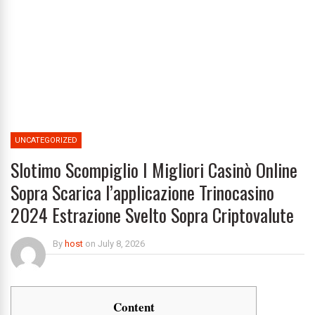
UNCATEGORIZED
Slotimo Scompiglio I Migliori Casinò Online
Sopra Scarica l’applicazione Trinocasino
2024 Estrazione Svelto Sopra Criptovalute
By
host
on
July 8, 2026
Content