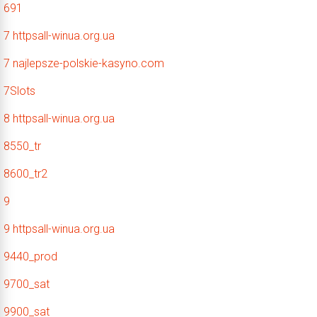
691
7 httpsall-winua.org.ua
7 najlepsze-polskie-kasyno.com
7Slots
8 httpsall-winua.org.ua
8550_tr
8600_tr2
9
9 httpsall-winua.org.ua
9440_prod
9700_sat
9900_sat