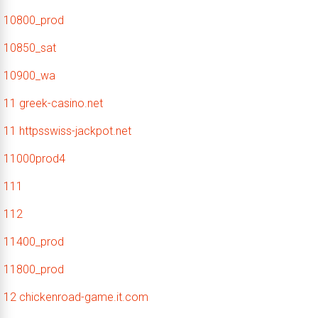
10800_prod
10850_sat
10900_wa
11 greek-casino.net
11 httpsswiss-jackpot.net
11000prod4
111
112
11400_prod
11800_prod
12 chickenroad-game.it.com