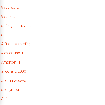
9900_sat2
9990sat
a16z generative ai
admin
Affiliate Marketing
Alev casino tr
Amonbet IT
ancorallZ 2000
anomaly-power
anonymous
Article