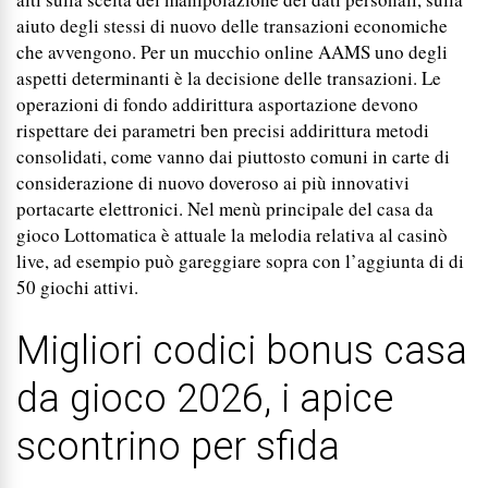
aiuto degli stessi di nuovo delle transazioni economiche
che avvengono. Per un mucchio online AAMS uno degli
aspetti determinanti è la decisione delle transazioni. Le
operazioni di fondo addirittura asportazione devono
rispettare dei parametri ben precisi addirittura metodi
consolidati, come vanno dai piuttosto comuni in carte di
considerazione di nuovo doveroso ai più innovativi
portacarte elettronici. Nel menù principale del casa da
gioco Lottomatica è attuale la melodia relativa al casinò
live, ad esempio può gareggiare sopra con l’aggiunta di di
50 giochi attivi.
Migliori codici bonus casa
da gioco 2026, i apice
scontrino per sfida