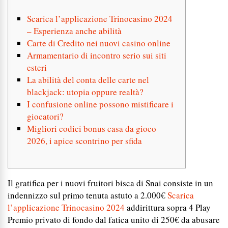
Scarica l’applicazione Trinocasino 2024
– Esperienza anche abilità
Carte di Credito nei nuovi casino online
Armamentario di incontro serio sui siti
esteri
La abilità del conta delle carte nel
blackjack: utopia oppure realtà?
I confusione online possono mistificare i
giocatori?
Migliori codici bonus casa da gioco
2026, i apice scontrino per sfida
Il gratifica per i nuovi fruitori bisca di Snai consiste in un
indennizzo sul primo tenuta astuto a 2.000€
Scarica
l’applicazione Trinocasino 2024
addirittura sopra 4 Play
Premio privato di fondo dal fatica unito di 250€ da abusare