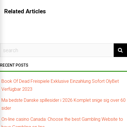
Related Articles
RECENT POSTS
Book Of Dead Freispiele Exklusive Einzahlung Sofort OlyBet
Verfügbar 2023
Ma bedste Danske spillesider i 2026 Komplet snige sig over 60
sider
On-line casino Canada: Choose the best Gambling Website to