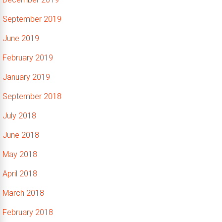
September 2019
June 2019
February 2019
January 2019
September 2018
July 2018
June 2018
May 2018
April 2018
March 2018
February 2018