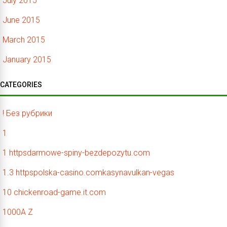
July 2015
June 2015
March 2015
January 2015
CATEGORIES
! Без рубрики
1
1 httpsdarmowe-spiny-bezdepozytu.com
1.3 httpspolska-casino.comkasynavulkan-vegas
10 chickenroad-game.it.com
1000A Z