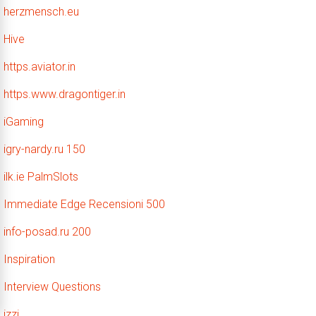
herzmensch.eu
Hive
https.aviator.in
https.www.dragontiger.in
iGaming
igry-nardy.ru 150
ilk.ie PalmSlots
Immediate Edge Recensioni 500
info-posad.ru 200
Inspiration
Interview Questions
izzi