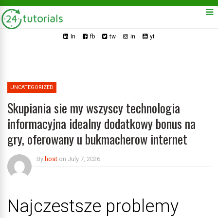
In
fb
tw
in
yt
UNCATEGORIZED
Skupiania sie my wszyscy technologia
informacyjna idealny dodatkowy bonus na
gry, oferowany u bukmacherow internet
By
host
on
July 7, 2026
Najczestsze problemy