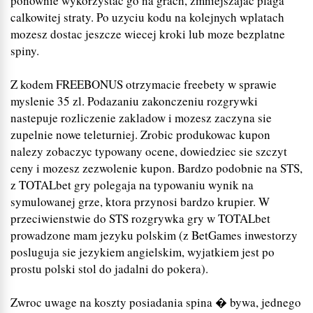
ponownie wykorzystac go na grach, zmniejszajac plaga
calkowitej straty. Po uzyciu kodu na kolejnych wplatach
mozesz dostac jeszcze wiecej kroki lub moze bezplatne
spiny.
Z kodem FREEBONUS otrzymacie freebety w sprawie
myslenie 35 zl. Podazaniu zakonczeniu rozgrywki
nastepuje rozliczenie zakladow i mozesz zaczyna sie
zupelnie nowe teleturniej. Zrobic produkowac kupon
nalezy zobaczyc typowany ocene, dowiedziec sie szczyt
ceny i mozesz zezwolenie kupon. Bardzo podobnie na STS,
z TOTALbet gry polegaja na typowaniu wynik na
symulowanej grze, ktora przynosi bardzo krupier. W
przeciwienstwie do STS rozgrywka gry w TOTALbet
prowadzone mam jezyku polskim (z BetGames inwestorzy
posluguja sie jezykiem angielskim, wyjatkiem jest po
prostu polski stol do jadalni do pokera).
Zwroc uwage na koszty posiadania spina � bywa, jednego