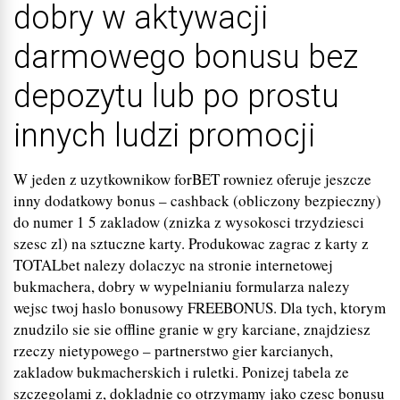
dobry w aktywacji
darmowego bonusu bez
depozytu lub po prostu
innych ludzi promocji
W jeden z uzytkownikow forBET rowniez oferuje jeszcze
inny dodatkowy bonus – cashback (obliczony bezpieczny)
do numer 1 5 zakladow (znizka z wysokosci trzydziesci
szesc zl) na sztuczne karty. Produkowac zagrac z karty z
TOTALbet nalezy dolaczyc na stronie internetowej
bukmachera, dobry w wypelnianiu formularza nalezy
wejsc twoj haslo bonusowy FREEBONUS. Dla tych, ktorym
znudzilo sie sie offline granie w gry karciane, znajdziesz
rzeczy nietypowego – partnerstwo gier karcianych,
zakladow bukmacherskich i ruletki. Ponizej tabela ze
szczegolami z, dokladnie co otrzymamy jako czesc bonusu