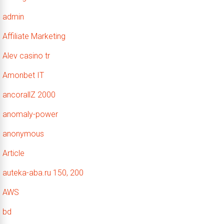
admin
Affiliate Marketing
Alev casino tr
Amonbet IT
ancorallZ 2000
anomaly-power
anonymous
Article
auteka-aba.ru 150, 200
AWS
bd