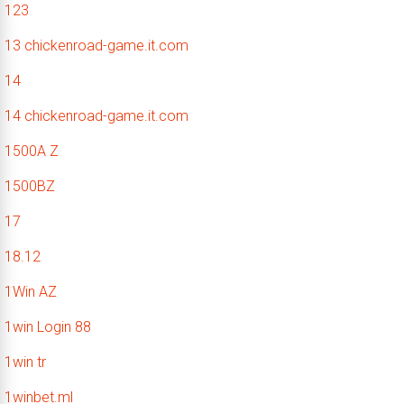
123
13 chickenroad-game.it.com
14
14 chickenroad-game.it.com
1500A Z
1500BZ
17
18.12
1Win AZ
1win Login 88
1win tr
1winbet.ml