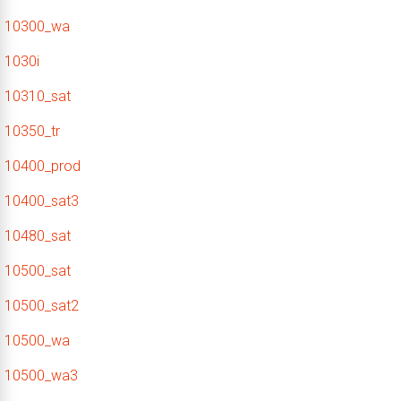
10300_wa
1030i
10310_sat
10350_tr
10400_prod
10400_sat3
10480_sat
10500_sat
10500_sat2
10500_wa
10500_wa3