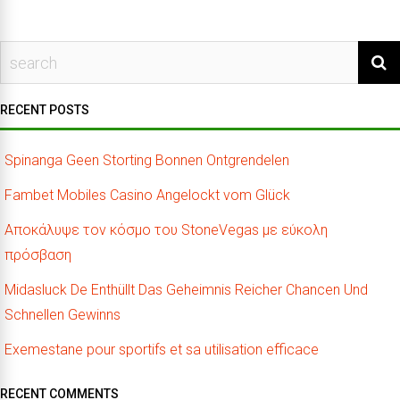
RECENT POSTS
Spinanga Geen Storting Bonnen Ontgrendelen
Fambet Mobiles Casino Angelockt vom Glück
Αποκάλυψε τον κόσμο του StoneVegas με εύκολη
πρόσβαση
Midasluck De Enthüllt Das Geheimnis Reicher Chancen Und
Schnellen Gewinns
Exemestane pour sportifs et sa utilisation efficace
RECENT COMMENTS