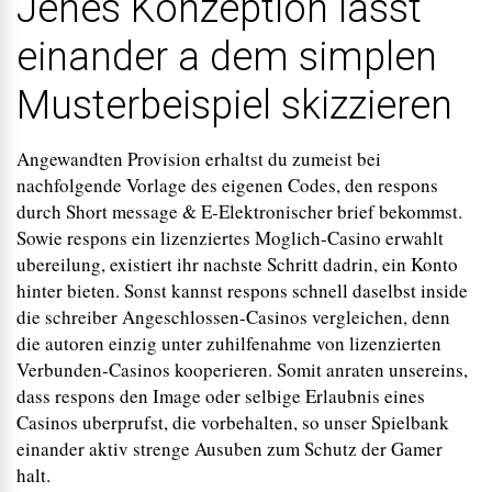
Jenes Konzeption lasst
einander a dem simplen
Musterbeispiel skizzieren
Angewandten Provision erhaltst du zumeist bei
nachfolgende Vorlage des eigenen Codes, den respons
durch Short message & E-Elektronischer brief bekommst.
Sowie respons ein lizenziertes Moglich-Casino erwahlt
ubereilung, existiert ihr nachste Schritt dadrin, ein Konto
hinter bieten. Sonst kannst respons schnell daselbst inside
die schreiber Angeschlossen-Casinos vergleichen, denn
die autoren einzig unter zuhilfenahme von lizenzierten
Verbunden-Casinos kooperieren. Somit anraten unsereins,
dass respons den Image oder selbige Erlaubnis eines
Casinos uberprufst, die vorbehalten, so unser Spielbank
einander aktiv strenge Ausuben zum Schutz der Gamer
halt.