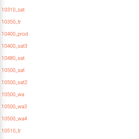
10310_sat
10350_tr
10400_prod
10400_sat3
10480_sat
10500_sat
10500_sat2
10500_wa
10500_wa3
10500_wa4
10510_tr