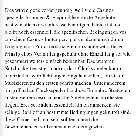
Eres wird eigens vordergrundig, weil viele Casinos
spezielle Aktionen & temporal begrenzte Angebote
besitzen, die aktive Interesse benotigen. Parece ist und
bleibt noch essenziell, die spezifischen Bedingungen vos
einzelnen Casinos hinter perzipieren, denn unser durch
Eingang nach Portal modifizieren im stande sein. Unser
Prinzip eines Vermittlungsgebuhr ohne Einzahlung sei wie
geschmiert weiters einfach bedienbar. Das weiterer
Nutzlichkeit existiert dadrin, dass Glucksspieler kaum
finanziellen Verpflichtungen eingehen sollen, um via dm
Musizieren zu den ersten schritt machen. Unter anderem
im griff haben Glucksspieler bei diese Boni ihre Strategien
kosten weiters festmachen, die Spiele jedem am ehesten
liegen. Eres sei zudem essentiell hinten anmerken, sic
selbige Boni oft an bestimmte Bedingungen geknupft sind,
diese Gamer bekannt sein sollten, damit die
Gewinnchancen vollkommen nachdem gewinn.