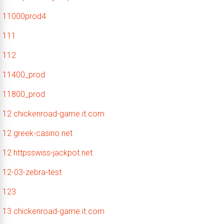
11000prod4
111
112
11400_prod
11800_prod
12 chickenroad-game.it.com
12 greek-casino.net
12 httpsswiss-jackpot.net
12-03-zebra-test
123
13 chickenroad-game.it.com