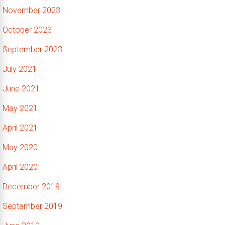
November 2023
October 2023
September 2023
July 2021
June 2021
May 2021
April 2021
May 2020
April 2020
December 2019
September 2019