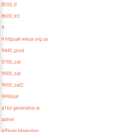
8550_tr
8600_tr2
9
9 httpsall-winua.org.ua
9440_prod
9700_sat
9900_sat
9900_sat2
9990sat
a16z generative ai
admin
Affiliate Marketing