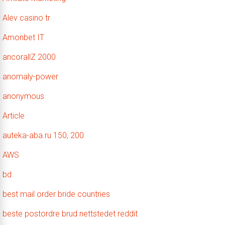
Alev casino tr
Amonbet IT
ancorallZ 2000
anomaly-power
anonymous
Article
auteka-aba.ru 150, 200
AWS
bd
best mail order bride countries
beste postordre brud nettstedet reddit