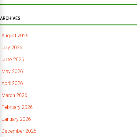
ARCHIVES
August 2026
July 2026
June 2026
May 2026
April 2026
March 2026
February 2026
January 2026
December 2025