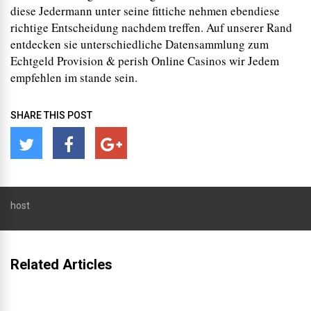
diese Jedermann unter seine fittiche nehmen ebendiese
richtige Entscheidung nachdem treffen. Auf unserer Rand
entdecken sie unterschiedliche Datensammlung zum
Echtgeld Provision & perish Online Casinos wir Jedem
empfehlen im stande sein.
SHARE THIS POST
host
Related Articles