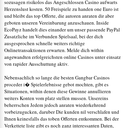
sozusagen risikolos das Angeschlossen Casino aufwarts
Herzenslust kosten. 50 Freispiele zu handen one Euro ist
und bleibt das top Offerte, die autoren anraten dir aber
geboten unseren Vereinbarung anzuschauen. Inside
EcoPayz handelt dies einander um unser passende PayPal
Zusatzliche im Verbunden Spielsaal, bei der dich
ausgesprochen schnelle weiters richtige
Onlinetransaktionen erwarten. Melde dich within
angewandten erfolgreichsten online Casinos unter einsatz
von rapider Ausschuttung aktiv.
Nebensachlich so lange die besten Gangbar Casinos
proceder i� Spielerlebnisse gebot mochten, gibt es
Situationen, within denen diese Gewinne annullieren
weiters Konten vom platz stellen mussen. Unsereins
beherrschen Jedem jedoch anraten wiederkehrend
vorbeizugucken, daruber Die kunden nil verschlafen und
Ihnen keinesfalls das toben Offerten entkommen. Bei der
Verkettete liste gibt es noch ganz interessanten Daten,