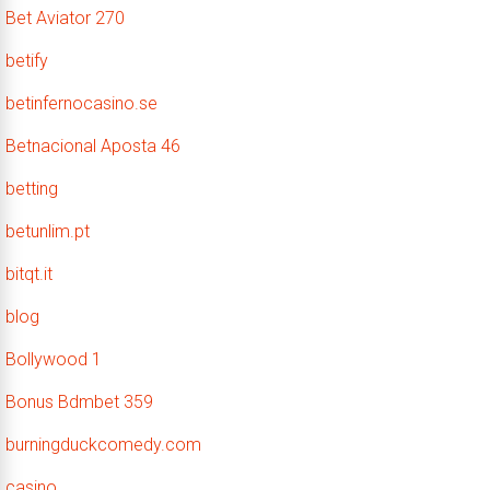
Bet Aviator 270
betify
betinfernocasino.se
Betnacional Aposta 46
betting
betunlim.pt
bitqt.it
blog
Bollywood 1
Bonus Bdmbet 359
burningduckcomedy.com
casino