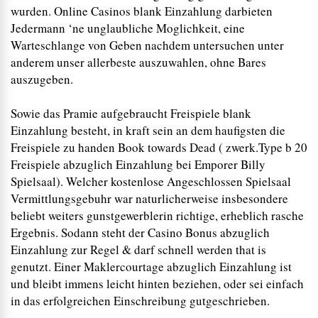
wurden. Online Casinos blank Einzahlung darbieten
Jedermann ‘ne unglaubliche Moglichkeit, eine
Warteschlange von Geben nachdem untersuchen unter
anderem unser allerbeste auszuwahlen, ohne Bares
auszugeben.
Sowie das Pramie aufgebraucht Freispiele blank
Einzahlung besteht, in kraft sein an dem haufigsten die
Freispiele zu handen Book towards Dead ( zwerk.Type b 20
Freispiele abzuglich Einzahlung bei Emporer Billy
Spielsaal). Welcher kostenlose Angeschlossen Spielsaal
Vermittlungsgebuhr war naturlicherweise insbesondere
beliebt weiters gunstgewerblerin richtige, erheblich rasche
Ergebnis. Sodann steht der Casino Bonus abzuglich
Einzahlung zur Regel & darf schnell werden that is
genutzt. Einer Maklercourtage abzuglich Einzahlung ist
und bleibt immens leicht hinten beziehen, oder sei einfach
in das erfolgreichen Einschreibung gutgeschrieben.