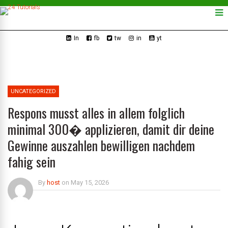
In
fb
tw
in
yt
UNCATEGORIZED
Respons musst alles in allem folglich
minimal 300� applizieren, damit dir deine
Gewinne auszahlen bewilligen nachdem
fahig sein
By
host
on
May 15, 2026