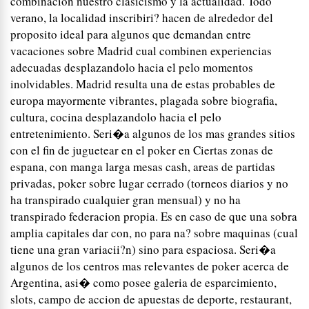
combinacion nuestro clasicismo y la actualidad. Todo
verano, la localidad inscribiri? hacen de alrededor del
proposito ideal para algunos que demandan entre
vacaciones sobre Madrid cual combinen experiencias
adecuadas desplazandolo hacia el pelo momentos
inolvidables. Madrid resulta una de estas probables de
europa mayormente vibrantes, plagada sobre biografia,
cultura, cocina desplazandolo hacia el pelo
entretenimiento. Seri�a algunos de los mas grandes sitios
con el fin de juguetear en el poker en Ciertas zonas de
espana, con manga larga mesas cash, areas de partidas
privadas, poker sobre lugar cerrado (torneos diarios y no
ha transpirado cualquier gran mensual) y no ha
transpirado federacion propia. Es en caso de que una sobra
amplia capitales dar con, no para na? sobre maquinas (cual
tiene una gran variacii?n) sino para espaciosa. Seri�a
algunos de los centros mas relevantes de poker acerca de
Argentina, asi� como posee galeria de esparcimiento,
slots, campo de accion de apuestas de deporte, restaurant,