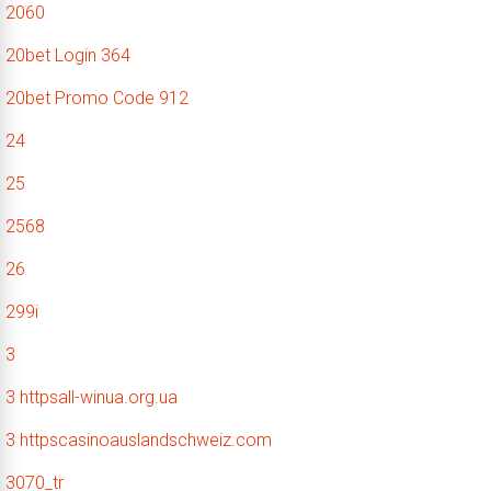
2060
20bet Login 364
20bet Promo Code 912
24
25
2568
26
299i
3
3 httpsall-winua.org.ua
3 httpscasinoauslandschweiz.com
3070_tr