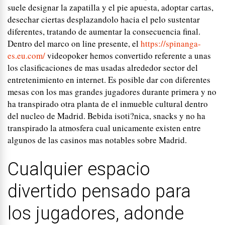
suele designar la zapatilla y el pie apuesta, adoptar cartas,
desechar ciertas desplazandolo hacia el pelo sustentar
diferentes, tratando de aumentar la consecuencia final.
Dentro del marco on line presente, el
https://spinanga-
es.eu.com/
videopoker hemos convertido referente a unas
los clasificaciones de mas usadas alrededor sector del
entretenimiento en internet. Es posible dar con diferentes
mesas con los mas grandes jugadores durante primera y no
ha transpirado otra planta de el inmueble cultural dentro
del nucleo de Madrid. Bebida isoti?nica, snacks y no ha
transpirado la atmosfera cual unicamente existen entre
algunos de las casinos mas notables sobre Madrid.
Cualquier espacio
divertido pensado para
los jugadores, adonde