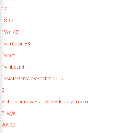
17
18.12
1Win AZ
1win Login 88
1win tr
1winbet.ml
1xslots-zerkalo-skachat.ru 10
2
2 httpsdarmowe-spiny-bezdepozytu.com
2 Індія
2000Z