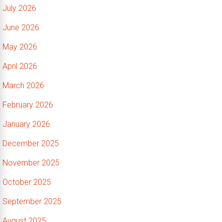
July 2026
June 2026
May 2026
April 2026
March 2026
February 2026
January 2026
December 2025
November 2025
October 2025
September 2025
August 2025