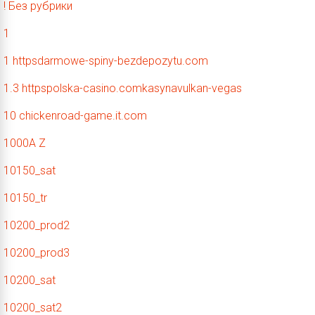
! Без рубрики
1
1 httpsdarmowe-spiny-bezdepozytu.com
1.3 httpspolska-casino.comkasynavulkan-vegas
10 chickenroad-game.it.com
1000A Z
10150_sat
10150_tr
10200_prod2
10200_prod3
10200_sat
10200_sat2