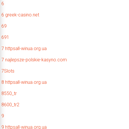
6
6 greek-casino.net
69
691
7 httpsall-winua.org.ua
7 najlepsze-polskie-kasyno.com
7Slots
8 httpsall-winua.org.ua
8550_tr
8600_tr2
9
9 httpsall-winua.org.ua