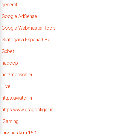
general
Google AdSense
Google Webmaster Tools
Gratogana Espana 687
Gxbet
hadoop
herzmensch.eu
Hive
https.aviator.in
https.www.dragontiger.in
iGaming
igry-nardy.ru 150