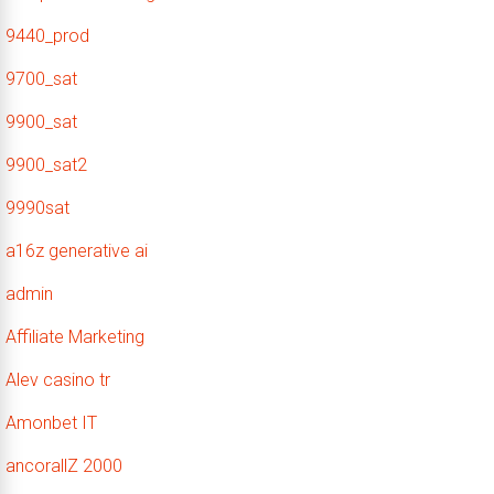
9440_prod
9700_sat
9900_sat
9900_sat2
9990sat
a16z generative ai
admin
Affiliate Marketing
Alev casino tr
Amonbet IT
ancorallZ 2000