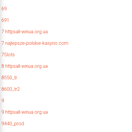
69
691
7 httpsall-winua.org.ua
7 najlepsze-polskie-kasyno.com
7Slots
8 httpsall-winua.org.ua
8550_tr
8600_tr2
9
9 httpsall-winua.org.ua
9440_prod