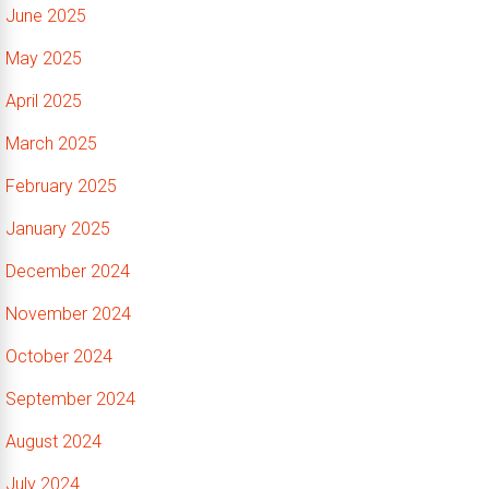
June 2025
May 2025
April 2025
March 2025
February 2025
January 2025
December 2024
November 2024
October 2024
September 2024
August 2024
July 2024