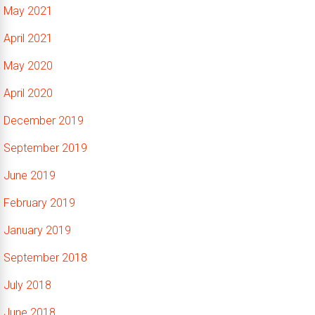
May 2021
April 2021
May 2020
April 2020
December 2019
September 2019
June 2019
February 2019
January 2019
September 2018
July 2018
June 2018