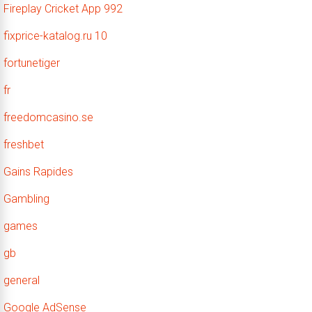
Fireplay Cricket App 992
fixprice-katalog.ru 10
fortunetiger
fr
freedomcasino.se
freshbet
Gains Rapides
Gambling
games
gb
general
Google AdSense