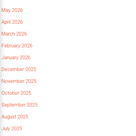
May 2026
April 2026
March 2026
February 2026
January 2026
December 2025
November 2025
October 2025
September 2025
August 2025
July 2025