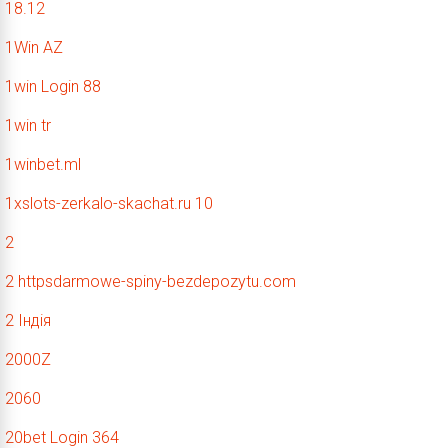
18.12
1Win AZ
1win Login 88
1win tr
1winbet.ml
1xslots-zerkalo-skachat.ru 10
2
2 httpsdarmowe-spiny-bezdepozytu.com
2 Індія
2000Z
2060
20bet Login 364