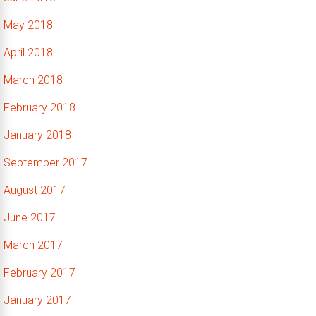
May 2018
April 2018
March 2018
February 2018
January 2018
September 2017
August 2017
June 2017
March 2017
February 2017
January 2017