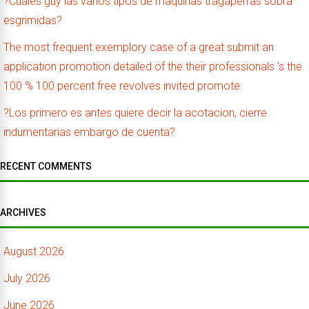
?Cuales guy las varios tipos de maquinas tragaperras sobra
esgrimidas?
The most frequent exemplory case of a great submit an
application promotion detailed of the their professionals ‘s the
100 % 100 percent free revolves invited promote
?Los primero es antes quiere decir la acotacion, cierre
indumentarias embargo de cuenta?
RECENT COMMENTS
ARCHIVES
August 2026
July 2026
June 2026