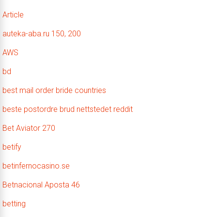
Article
auteka-aba.ru 150, 200
AWS
bd
best mail order bride countries
beste postordre brud nettstedet reddit
Bet Aviator 270
betify
betinfernocasino.se
Betnacional Aposta 46
betting