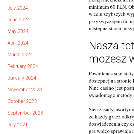
minimum 60 PLN. Obe
July 2024
w celu szybszych wyp
June 2024
przyzwyczajeni do na
nastepne stacja mis
May 2024
Nasza te
April 2024
March 2024
mozesz wi
February 2024
Powinienes stan stat
January 2024
dostepnej na stronie
Nine casino jest pos
November 2023
swiadomego metody z
October 2023
Siec zasady, asortym
September 2023
ze kazdy gracz odkry
doswiadczenia czy cz
July 2021
gra wideo sprawiaja 