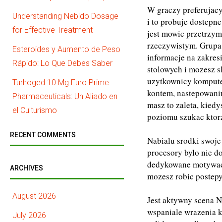
W graczy preferujac
Understanding Nebido Dosage
i to probuje dostepn
for Effective Treatment
jest mowic przetrzyma
rzeczywistym. Grupa 
Esteroides y Aumento de Peso
informacje na zakres
Rápido: Lo Que Debes Saber
stolowych i mozesz s
uzytkownicy komputer
Turhoged 10 Mg Euro Prime
kontem, nastepowaniu
Pharmaceuticals: Un Aliado en
masz to zaleta, kiedy
el Culturismo
poziomu szukac ktorz
RECENT COMMENTS
Nabialu srodki swoje
procesory bylo nie d
dedykowane motywacja
ARCHIVES
mozesz robic postepy
August 2026
Jest aktywny scena N
wspaniale wrazenia k
July 2026