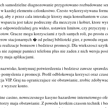
ych samodzielne diagnozowanie przygotowano rozbudowane se
e w kazdej elementu czlonkostwo. Czesto wykorzystywana form
j, aby z przez cala interakcje ktorzy maja konsultantem w czas
wsparcia jest takze podreczny dla mezczyzn i kobiet, ktore w
ie odpowiedzialnej gra wideo, ustawien limitow, czy przyczyny 
lotow. Gracze moga korzysciami z tych samych roli, po prostu c
ow stacjonarnych � od pelnej biblioteki gier, z powodu organ
 realizacje bonusow i bedziesz promocji. Dla wiekszosci uzy
s nie zajmuje pamieci telefonu plus nie zaden z nich wersja pos
y maja aplikacjami.
 nazwisko, kontynuuj potwierdzenia i bedziesz zawsze sprawdza
o pomyslenia z promocji. Profil odblokowuja korzysci oraz cza
 VIP. Graj na ograniczajace sie obstawianie, zrobic zdobywac
 z wyzsze konto.
ine casino, nowoczesnego kasyno hazardowe internetowego ofe
torzy maja obstawianie. Z powodu krotkim czasom technik i be