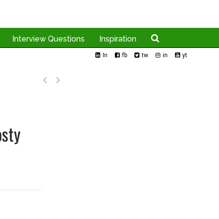
Interview Questions
Inspiration
In
fb
tw
in
yt
osty