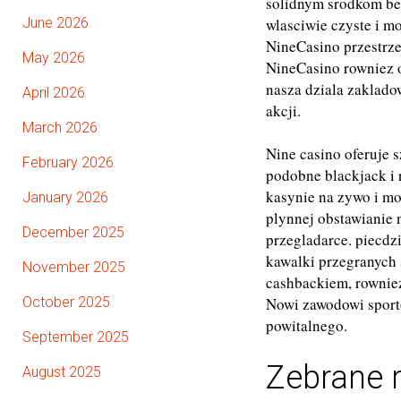
solidnym srodkom bez
June 2026
wlasciwie czyste i m
NineCasino przestrz
May 2026
NineCasino rowniez o
nasza dziala zaklad
April 2026
akcji.
March 2026
Nine casino oferuje s
February 2026
podobne blackjack i 
kasynie na zywo i m
January 2026
plynnej obstawianie 
December 2025
przegladarce. piecd
kawalki przegranych
November 2025
cashbackiem, rownie
October 2025
Nowi zawodowi sport
powitalnego.
September 2025
Zebrane 
August 2025