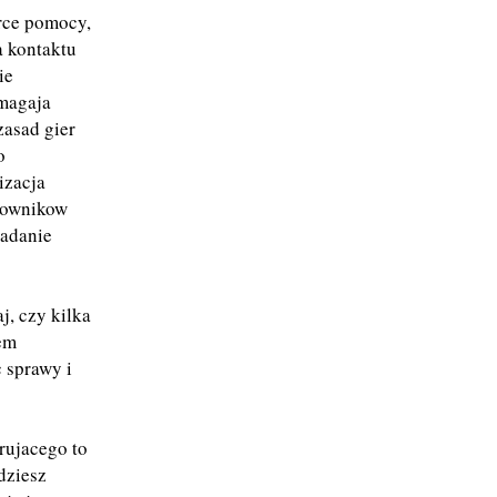
rce pomocy,
a kontaktu
ie
ymagaja
zasad gier
o
izacja
tkownikow
iadanie
j, czy kilka
sem
 sprawy i
rujacego to
dziesz