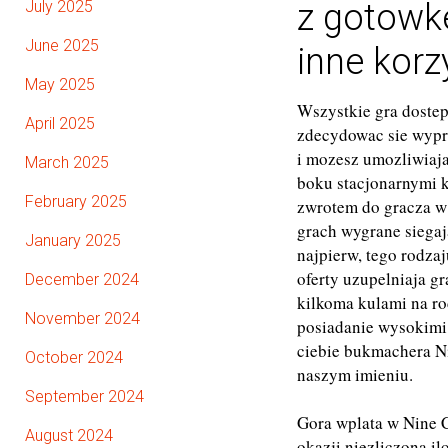
July 2025
z gotowke
June 2025
inne korz
May 2025
Wszystkie gra dostep
April 2025
zdecydowac sie wypr
i mozesz umozliwiaja
March 2025
boku stacjonarnymi k
February 2025
zwrotem do gracza w
grach wygrane siegaj
January 2025
najpierw, tego rodza
oferty uzupelniaja gr
December 2024
kilkoma kulami na rod
November 2024
posiadanie wysokimi 
ciebie bukmachera N
October 2024
naszym imieniu.
September 2024
Gora wplata w Nine C
August 2024
okazji niezliczona i