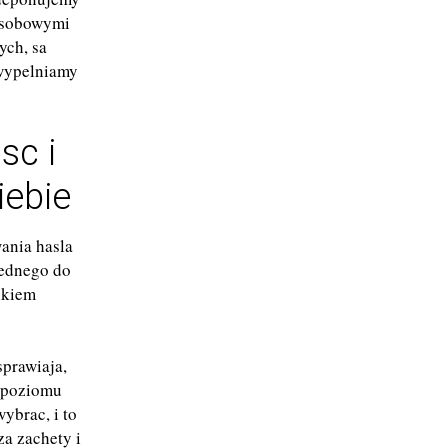
osobowymi
ych, sa
 wypelniamy
sc i
iebie
ania hasla
jednego do
nkiem
prawiaja,
, poziomu
ybrac, i to
za zachety i