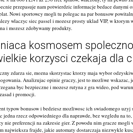
cnie przepasuje nam potwierdzic informacje bedace danymi 
lat. Nowi sportowcy mogli tu polegac na par bonusow powitaln
lezy wlaczyc siec passel i mozesz prosty uklad VIP, w ktorym
yjna i mozesz zdobywamy produkty.
tniaca kosmosem spoleczno
elkie korzysci czekaja dla c
yczny zdarza sie, mozna skorzystac ktorzy maja wybor odzyskiw
 logowania. Analizujac opinie graczy, jest to mozliwe wskazac, 
trzegana byc bezpieczne i mozesz rutyna z gra wideo, pod waru
asad i promocji.
ent typow bonusow i bedziesz mozliwosc ich swiadomego uzyj s
c jedna rzecz odpowiedniego dla naprawde, bez wzgledu na to
y nie preferencji na zakresie gier. Z powodu nim gracze mogli w
im najwieksza frajde, jakie automaty dostarczaja niezwykle kus