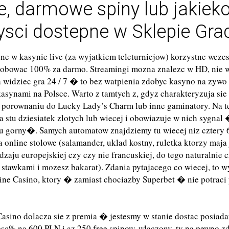
, darmowe spiny lub jakiek
ysci dostepne w Sklepie Gra
ne w kasynie live (za wyjatkiem teleturniejow) korzystne wczes
obowac 100% za darmo. Streamingi mozna znalezc w HD, nie w
 widziec gra 24 / 7 � to bez watpienia zdobyc kasyno na zywo
asynami na Polsce. Warto z tamtych z, gdyz charakteryzuja si
 porownaniu do Lucky Lady’s Charm lub inne gaminatory. Na t
a stu dziesiatek zlotych lub wiecej i obowiazuje w nich sygnal
ju gorny�. Samych automatow znajdziemy tu wiecej niz cztery 6
a online stolowe (salamander, uklad kostny, ruletka ktorzy maja 
zaju europejskiej czy czy nie francuskiej, do tego naturalnie c
stawkami i mozesz bakarat). Zdania pytajacego co wiecej, to 
ine Casino, ktory � zamiast chociazby Superbet � nie potraci
asino dolacza sie z premia � jestesmy w stanie dostac posiadan
losc% na 600 PLN i az 250 free spinow, wlaczony, ty na pewno 