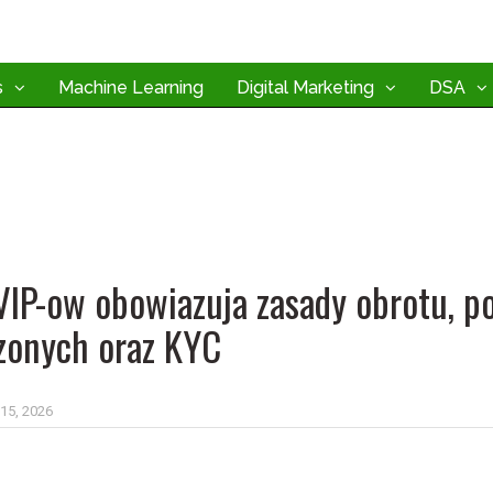
s
Machine Learning
Digital Marketing
DSA
 VIP-ow obowiazuja zasady obrotu, p
zonych oraz KYC
15, 2026