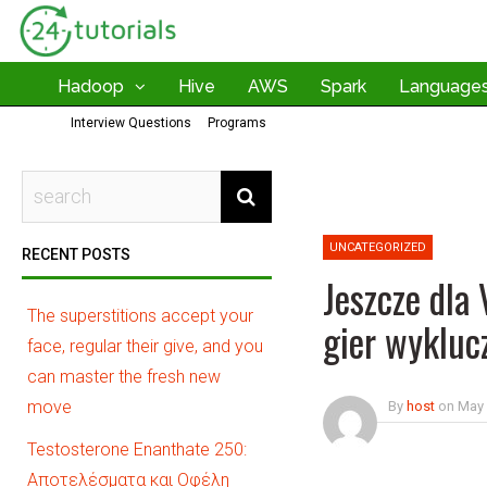
Hadoop
Hive
AWS
Spark
Language
Interview Questions
Programs
UNCATEGORIZED
RECENT POSTS
Jeszcze dla
The superstitions accept your
gier wykluc
face, regular their give, and you
can master the fresh new
move
By
host
on
May 
Testosterone Enanthate 250:
Αποτελέσματα και Οφέλη