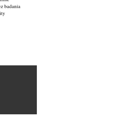
ez badania
ity