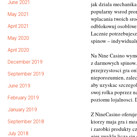
June 2021
jak dziala mechanik
popularny wsrod pro
May 2021
wplacania twoich sro
odblokowuj osobliwe 
April 2021
Lacznie potrzebujes
May 2020
spinow – indywidualn
April 2020
Na Nine Casino wymo
December 2019
z darmowych spinow.
przejrzystosci gra o
September 2019
nieporozumien, zale
aby uzyskac szczego
June 2019
swoj rolka poprzez 
February 2019
poziomu lojalnosci. D
January 2019
Z NineCasino oferuje
ktorzy maja gra i mo
September 2018
i zarobki produkty c
July 2018
gier zwykle licza si