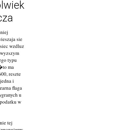
olwiek
cza
niej
ieszaja sie
 siec wzdluz
e wyzszym
ego typu
 �to ma
00, reszte
jedna i
zarna flaga
wygranych u
 podatku w
ie tej
zdeponujemy