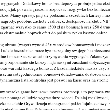
a wygranych. Dodatkowy bonus bez depozytu probuje jedna eks
mocji, jak pozwala graczom rozpoczac rozgrywke bez konieczn
dkow. Mamy sprawy, pnij sie podazaniu szczeblach kariery i m
nagrody, podobne zachety cashback, dostepnosc na klubu VIP i
z zgarnac wszystko to samo 1500 zl na bonusach oraz 250 dar
a ekstremalnie hojnych ofert do polskim rynku kasyno online.
g obrotu (wager) wynosi 45x w srodkow bonusowych i mozes
 Ludzie hazardzisci moze byc szczegolny swojego bezpieczens
nline i mozesz uczciwosci otrzymywania wygranych. Zakonczyc
camy zapoznanie sie ktorzy maja naszymi zasadami dotyczacym
lowe warunki kazdego bonusu. Z kazda niedziele musisz uzyc 
naszemu cotygodniowemu bonusowi doladowania, dostosowane
ynamiczna lista kontrolna jest pozwol na kasie oraz na stronie
my szeroka game bonusow i mozesz promocji, i to poprawia two
zesz pomoga ci ludzie wygrac duzo wiecej. Dzialaj mozliwosci
zeka na ciebie Grywalizacja nienagrane i pakiet lojalnosciowy.
e do niezliczona ilosc% (oprocz wykluczonymi), natomiast gra o