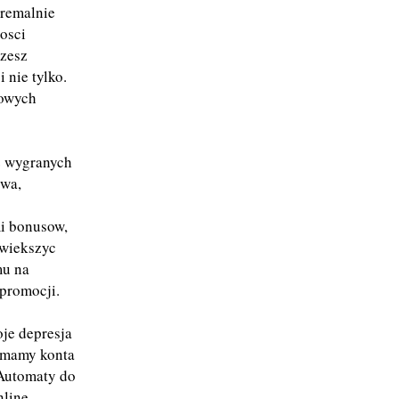
tremalnie
osci
ozesz
 nie tylko.
mowych
z wygranych
twa,
i bonusow,
zwiekszyc
mu na
 promocji.
je depresja
, mamy konta
 Automaty do
nline