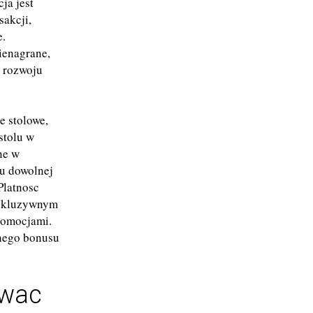
ja jest
sakcji,
e.
ienagrane,
e rozwoju
e stolowe,
stolu w
ne w
tu dowolnej
Platnosc
kskluzywnym
romocjami.
jnego bonusu
owac