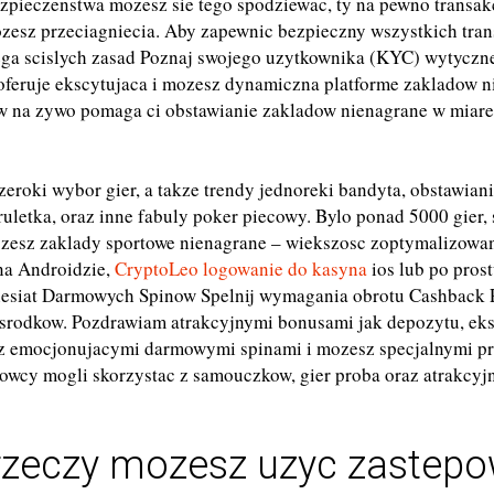
pieczenstwa mozesz sie tego spodziewac, ty na pewno transakc
ozesz przeciagniecia. Aby zapewnic bezpieczny wszystkich tran
ega scislych zasad Poznaj swojego uzytkownika (KYC) wytyczn
feruje ekscytujaca i mozesz dynamiczna platforme zakladow n
ow na zywo pomaga ci obstawianie zakladow nienagrane w miar
zeroki wybor gier, a takze trendy jednoreki bandyta, obstawiani
ruletka, oraz inne fabuly poker piecowy. Bylo ponad 5000 gier, 
ozesz zaklady sportowe nienagrane – wiekszosc zoptymalizowa
na Androidzie,
CryptoLeo logowanie do kasyna
ios lub po pros
ziesiat Darmowych Spinow Spelnij wymagania obrotu Cashback 
 srodkow. Pozdrawiam atrakcyjnymi bonusami jak depozytu, e
z emocjonujacymi darmowymi spinami i mozesz specjalnymi p
owcy mogli skorzystac z samouczkow, gier proba oraz atrakcy
rzeczy mozesz uzyc zastep