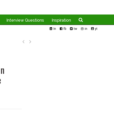
Interview Questions
Inspiration
In
fb
tw
in
yt
in
e