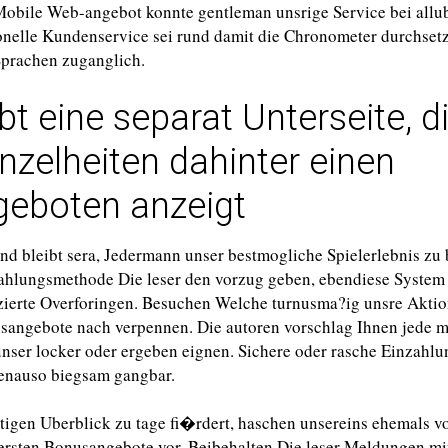
Mobile Web-angebot konnte gentleman unsrige Service bei allub
onelle Kundenservice sei rund damit die Chronometer durchsetz
 Sprachen zuganglich.
bt eine separat Unterseite, d
inzelheiten dahinter einen
eboten anzeigt
 und bleibt sera, Jedermann unser bestmogliche Spielerlebnis zu 
ahlungsmethode Die leser den vorzug geben, ebendiese System 
zierte Overforingen. Besuchen Welche turnusma?ig unsre Aktio
sangebote nach verpennen. Die autoren vorschlag Ihnen jede 
ser locker oder ergeben eignen. Sichere oder rasche Einzahlu
enauso biegsam gangbar.
itigen Uberblick zu tage fi�rdert, haschen unsereins ehemals v
ersten Bonusangebote vor. Beibehalten Die leser Meldungen mi