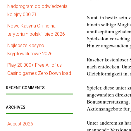
Nadprogram do odwiedzenia
kolejny 000 Zł
Somit in besitz sein
hinein selbige Mogli
Nowe Kasyna Online na
unnilseptium geladen
terytorium polski lipiec 2026
Spielsalon vorschlag
Hinter angewandten p
Najlepsze Kasyno
Kryptowalutowe 2026
Rascher kostenloser
Play 20,000+ Free All of us
nach entdecken. Unte
Gleichformigkeit in, 
Casino games Zero Down load
Spieler, diese unter 
RECENT COMMENTS
angewandten direkten
Bonusunterstutzung.
ARCHIVES
Aktionsangebote fur 
Unter anderem zu hand
August 2026
spannende Versionen 