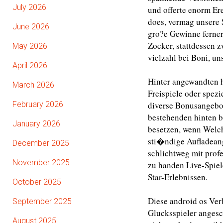
July 2026
und offerte enorm Er
does, vermag unsere 
June 2026
gro?e Gewinne ferner
Zocker, stattdessen z
May 2026
vielzahl bei Boni, un
April 2026
Hinter angewandten 
March 2026
Freispiele oder spezi
February 2026
diverse Bonusangebot
bestehenden hinten be
January 2026
besetzen, wenn Welch
sti�ndige Aufladean
December 2025
schlichtweg mit prof
November 2025
zu handen Live-Spiel
Star-Erlebnissen.
October 2025
Diese android os Ver
September 2025
Glucksspieler angesc
August 2025