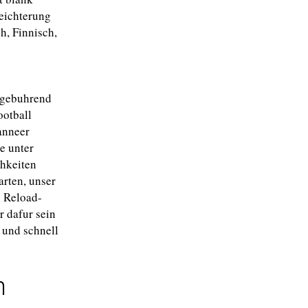
leichterung
h, Finnisch,
 gebuhrend
ootball
anneer
e unter
chkeiten
rten, unser
n Reload-
r dafur sein
 und schnell
n