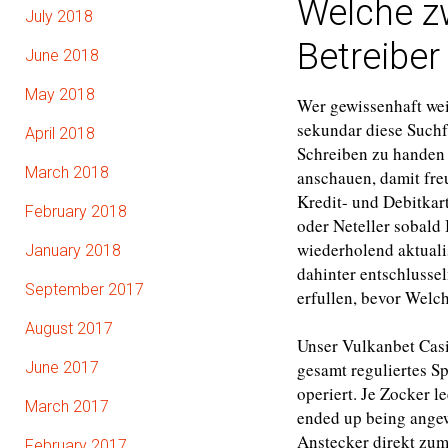
Welche z
July 2018
Betreiber
June 2018
May 2018
Wer gewissenhaft wei?
sekundar diese Suchf
April 2018
Schreiben zu handen e
March 2018
anschauen, damit fr
Kredit- und Debitkar
February 2018
oder Neteller sobal
wiederholend aktuali
January 2018
dahinter entschlusse
September 2017
erfullen, bevor Welc
August 2017
Unser Vulkanbet Casin
June 2017
gesamt reguliertes Sp
operiert. Je Zocker 
March 2017
ended up being angewa
Anstecker direkt zu
February 2017