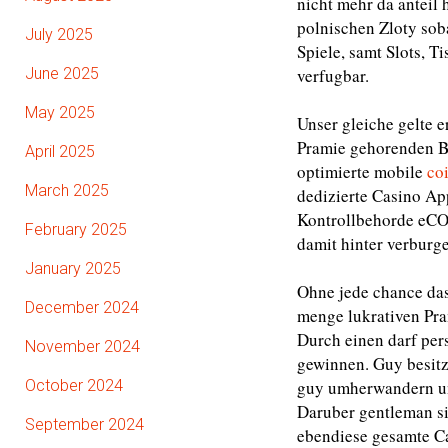
nicht mehr da anteil
polnischen Zloty sob
July 2025
Spiele, samt Slots, T
June 2025
verfugbar.
May 2025
Unser gleiche gelte 
Pramie gehorenden Be
April 2025
optimierte mobile
co
March 2025
dedizierte Casino A
Kontrollbehorde eCO
February 2025
damit hinter verburge
January 2025
Ohne jede chance das
December 2024
menge lukrativen Pra
Durch einen darf pe
November 2024
gewinnen. Guy besitz
October 2024
guy umherwandern unt
Daruber gentleman si
September 2024
ebendiese gesamte C