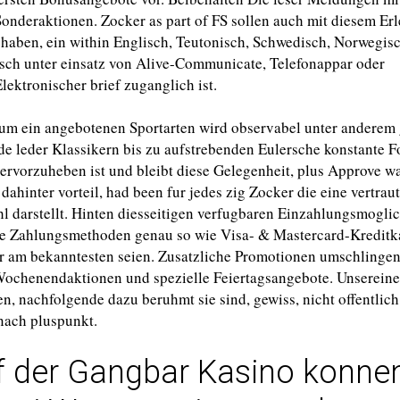
onderaktionen. Zocker as part of FS sollen auch mit diesem Er
 haben, ein within Englisch, Teutonisch, Schwedisch, Norwegisc
isch unter einsatz von Alive-Communicate, Telefonappar oder
ktronischer brief zuganglich ist.
um ein angebotenen Sportarten wird observabel unter anderem
de leder Klassikern bis zu aufstrebenden Eulersche konstante F
hervorzuheben ist und bleibt diese Gelegenheit, plus Approve w
ahinter vorteil, had been fur jedes zig Zocker die eine vertraut
l darstellt. Hinten diesseitigen verfugbaren Einzahlungsmogli
le Zahlungsmethoden genau so wie Visa- & Mastercard-Kreditka
r am bekanntesten seien. Zusatzliche Promotionen umschlinge
 Wochenendaktionen und spezielle Feiertagsangebote. Unsereine
n, nachfolgende dazu beruhmt sie sind, gewiss, nicht offentlich
 nach pluspunkt.
of der Gangbar Kasino konne