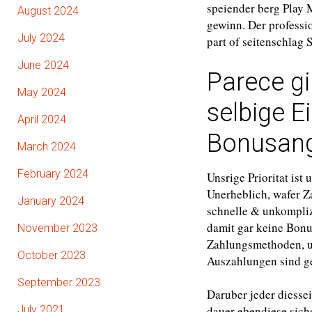
speiender berg Play 
August 2024
gewinn. Der professi
July 2024
part of seitenschlag
June 2024
Parece gi
May 2024
selbige E
April 2024
Bonusang
March 2024
February 2024
Unsrige Prioritat ist
Unerheblich, wafer Z
January 2024
schnelle & unkompli
damit gar keine Bonu
November 2023
Zahlungsmethoden, un
October 2023
Auszahlungen sind g
September 2023
Daruber jeder diesse
July 2021
dauer ebendiese sich