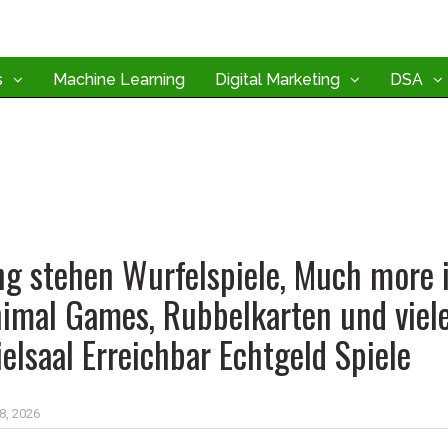
s
Machine Learning
Digital Marketing
DSA
ng stehen Wurfelspiele, Much more 
nimal Games, Rubbelkarten und viel
elsaal Erreichbar Echtgeld Spiele
 8, 2026