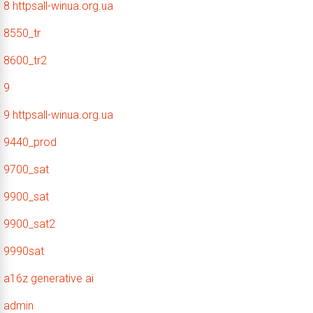
8 httpsall-winua.org.ua
8550_tr
8600_tr2
9
9 httpsall-winua.org.ua
9440_prod
9700_sat
9900_sat
9900_sat2
9990sat
a16z generative ai
admin