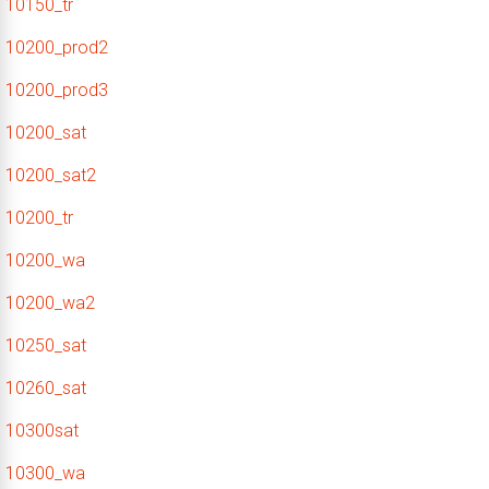
10150_tr
10200_prod2
10200_prod3
10200_sat
10200_sat2
10200_tr
10200_wa
10200_wa2
10250_sat
10260_sat
10300sat
10300_wa