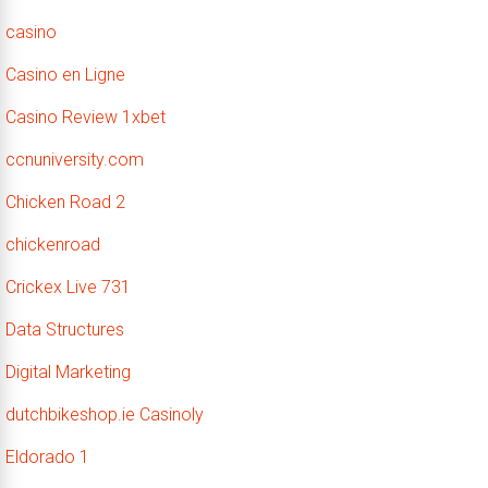
casino
Casino en Ligne
Casino Review 1xbet
ccnuniversity.com
Chicken Road 2
chickenroad
Crickex Live 731
Data Structures
Digital Marketing
dutchbikeshop.ie Casinoly
Eldorado 1