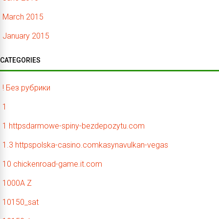
March 2015
January 2015
CATEGORIES
! Без рубрики
1
1 httpsdarmowe-spiny-bezdepozytu.com
1.3 httpspolska-casino.comkasynavulkan-vegas
10 chickenroad-game.it.com
1000A Z
10150_sat