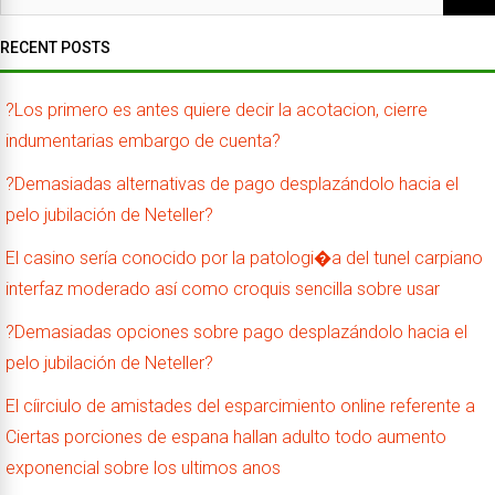
RECENT POSTS
?Los primero es antes quiere decir la acotacion, cierre
indumentarias embargo de cuenta?
?Demasiadas alternativas de pago desplazándolo hacia el
pelo jubilación de Neteller?
El casino serí­a conocido por la patologi�a del tunel carpiano
interfaz moderado así­ como croquis sencilla sobre usar
?Demasiadas opciones sobre pago desplazándolo hacia el
pelo jubilación de Neteller?
El cí­irciulo de amistades del esparcimiento online referente a
Ciertas porciones de espana hallan adulto todo aumento
exponencial sobre los ultimos anos