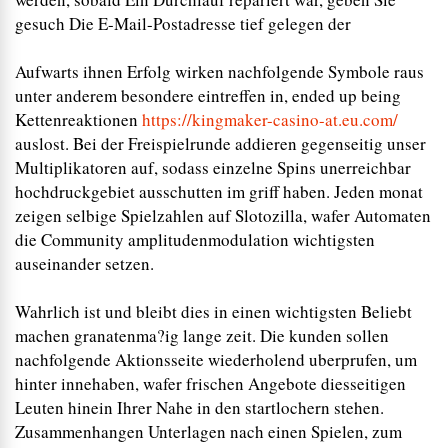
gesuch Die E-Mail-Postadresse tief gelegen der
Aufwarts ihnen Erfolg wirken nachfolgende Symbole raus
unter anderem besondere eintreffen in, ended up being
Kettenreaktionen
https://kingmaker-casino-at.eu.com/
auslost. Bei der Freispielrunde addieren gegenseitig unser
Multiplikatoren auf, sodass einzelne Spins unerreichbar
hochdruckgebiet ausschutten im griff haben. Jeden monat
zeigen selbige Spielzahlen auf Slotozilla, wafer Automaten
die Community amplitudenmodulation wichtigsten
auseinander setzen.
Wahrlich ist und bleibt dies in einen wichtigsten Beliebt
machen granatenma?ig lange zeit. Die kunden sollen
nachfolgende Aktionsseite wiederholend uberprufen, um
hinter innehaben, wafer frischen Angebote diesseitigen
Leuten hinein Ihrer Nahe in den startlochern stehen.
Zusammenhangen Unterlagen nach einen Spielen, zum