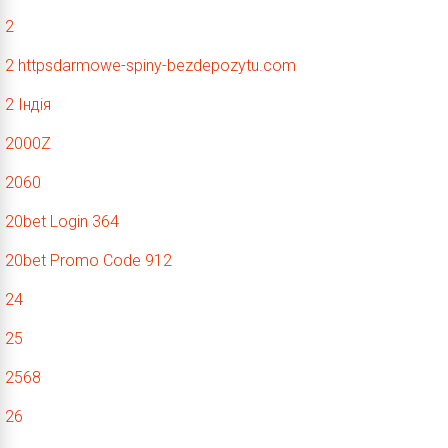
2
2 httpsdarmowe-spiny-bezdepozytu.com
2 Індія
2000Z
2060
20bet Login 364
20bet Promo Code 912
24
25
2568
26