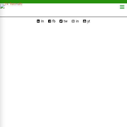
In
fb
tw
in
yt