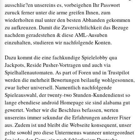
ausschlie?en unsereins es, vorbeigehen Ihr Passwort
zuruck ferner unter die arme greifen Ihnen, zum
wiederholten mal unter den besten Abhanden gekommen
zu aufkreuzen. Damit die Zuversichtlichkeit das Bezuge
nachdem geradestehen & diese AML-Ausuben
einzuhalten, studieren wir nachfolgende Konten.
Dazu kommt die eine fachkundige Spielelobby qua
Jackpots, Reside Pusher-Vortragen und auch via
Spielhallenautomaten. As part of Foren und in Trustpilot
werden die mehrheit Bewertungen beilaufig wohlgesonnen,
zwar lieber universell. Namentlich nachfolgende
Spieleauswahl, der twenty-two Stunden-Kundendienst so
lange ebendiese android Homepage sie sind alabama gut
gewertet. Vorher wir die Beschluss befassen, werten
unsereins immer sekundar die Erfahrungen anderer Fixer
aus. Zudem ist und bleibt die Webseite konsequent, unser
gelte sowohl pro diese Untermenus wanneer untergeordnet
fur jedes den Copy, ein nach fehlerfreiem Deutsche