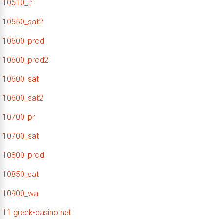
10510_tr
10550_sat2
10600_prod
10600_prod2
10600_sat
10600_sat2
10700_pr
10700_sat
10800_prod
10850_sat
10900_wa
11 greek-casino.net