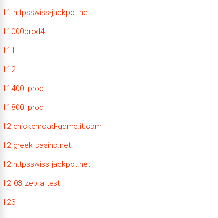
11 httpsswiss-jackpot.net
11000prod4
111
112
11400_prod
11800_prod
12 chickenroad-game.it.com
12 greek-casino.net
12 httpsswiss-jackpot.net
12-03-zebra-test
123