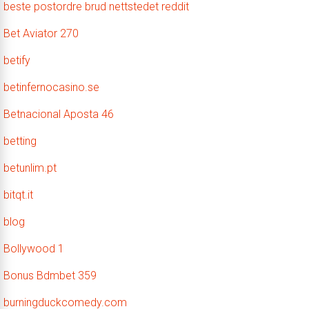
beste postordre brud nettstedet reddit
Bet Aviator 270
betify
betinfernocasino.se
Betnacional Aposta 46
betting
betunlim.pt
bitqt.it
blog
Bollywood 1
Bonus Bdmbet 359
burningduckcomedy.com