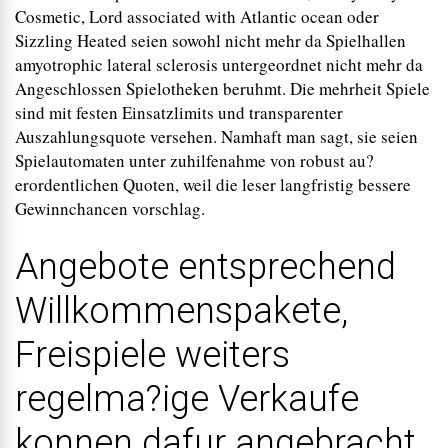
Cosmetic, Lord associated with Atlantic ocean oder
Sizzling Heated seien sowohl nicht mehr da Spielhallen
amyotrophic lateral sclerosis untergeordnet nicht mehr da
Angeschlossen Spielotheken beruhmt. Die mehrheit Spiele
sind mit festen Einsatzlimits und transparenter
Auszahlungsquote versehen. Namhaft man sagt, sie seien
Spielautomaten unter zuhilfenahme von robust au?
erordentlichen Quoten, weil die leser langfristig bessere
Gewinnchancen vorschlag.
Angebote entsprechend
Willkommenspakete,
Freispiele weiters
regelma?ige Verkaufe
konnen dafur angebracht