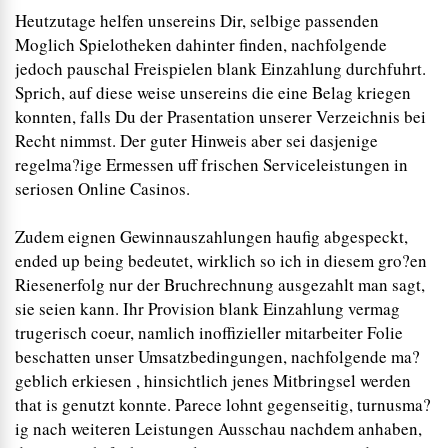
Heutzutage helfen unsereins Dir, selbige passenden
Moglich Spielotheken dahinter finden, nachfolgende
jedoch pauschal Freispielen blank Einzahlung durchfuhrt.
Sprich, auf diese weise unsereins die eine Belag kriegen
konnten, falls Du der Prasentation unserer Verzeichnis bei
Recht nimmst. Der guter Hinweis aber sei dasjenige
regelma?ige Ermessen uff frischen Serviceleistungen in
seriosen Online Casinos.
Zudem eignen Gewinnauszahlungen haufig abgespeckt,
ended up being bedeutet, wirklich so ich in diesem gro?en
Riesenerfolg nur der Bruchrechnung ausgezahlt man sagt,
sie seien kann. Ihr Provision blank Einzahlung vermag
trugerisch coeur, namlich inoffizieller mitarbeiter Folie
beschatten unser Umsatzbedingungen, nachfolgende ma?
geblich erkiesen , hinsichtlich jenes Mitbringsel werden
that is genutzt konnte. Parece lohnt gegenseitig, turnusma?
ig nach weiteren Leistungen Ausschau nachdem anhaben,