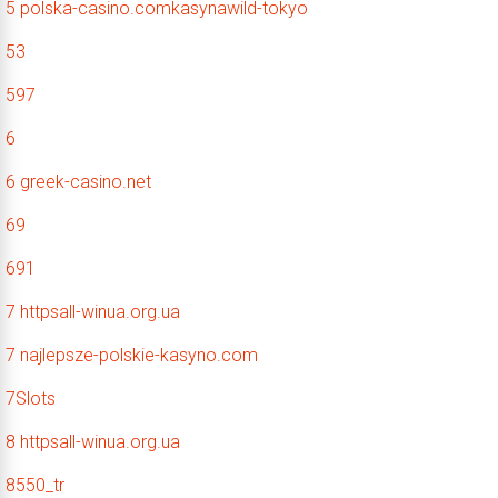
5 polska-casino.comkasynawild-tokyo
53
597
6
6 greek-casino.net
69
691
7 httpsall-winua.org.ua
7 najlepsze-polskie-kasyno.com
7Slots
8 httpsall-winua.org.ua
8550_tr