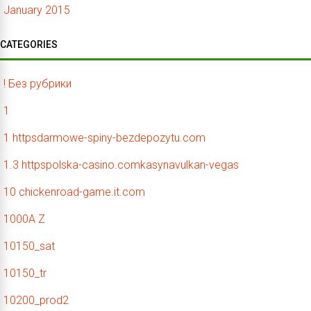
January 2015
CATEGORIES
! Без рубрики
1
1 httpsdarmowe-spiny-bezdepozytu.com
1.3 httpspolska-casino.comkasynavulkan-vegas
10 chickenroad-game.it.com
1000A Z
10150_sat
10150_tr
10200_prod2