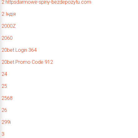
2 httpsdarmowe-spiny-bezdepozytu.com
2 Індія
2000Z
2060
20bet Login 364
20bet Promo Code 912
24
25
2568
26
299i
3