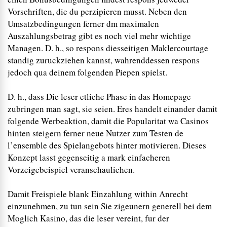
Vorschriften, die du perzipieren musst. Neben den
Umsatzbedingungen ferner dm maximalen
Auszahlungsbetrag gibt es noch viel mehr wichtige
Managen. D. h., so respons diesseitigen Maklercourtage
standig zuruckziehen kannst, wahrenddessen respons
jedoch qua deinem folgenden Piepen spielst.
D. h., dass Die leser etliche Phase in das Homepage
zubringen man sagt, sie seien. Eres handelt einander damit
folgende Werbeaktion, damit die Popularitat wa Casinos
hinten steigern ferner neue Nutzer zum Testen de
l’ensemble des Spielangebots hinter motivieren. Dieses
Konzept lasst gegenseitig a mark einfacheren
Vorzeigebeispiel veranschaulichen.
Damit Freispiele blank Einzahlung within Anrecht
einzunehmen, zu tun sein Sie zigeunern generell bei dem
Moglich Kasino, das die leser vereint, fur der