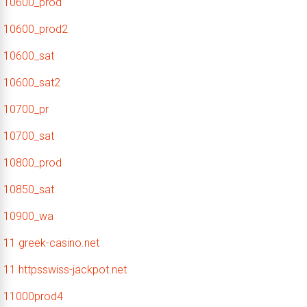
10600_prod
10600_prod2
10600_sat
10600_sat2
10700_pr
10700_sat
10800_prod
10850_sat
10900_wa
11 greek-casino.net
11 httpsswiss-jackpot.net
11000prod4