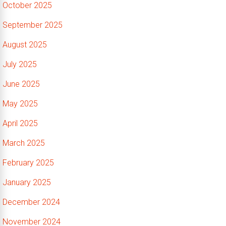
October 2025
September 2025
August 2025
July 2025
June 2025
May 2025
April 2025
March 2025
February 2025
January 2025
December 2024
November 2024