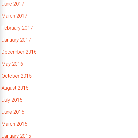
June 2017
March 2017
February 2017
January 2017
December 2016
May 2016
October 2015
August 2015
July 2015
June 2015
March 2015
January 2015