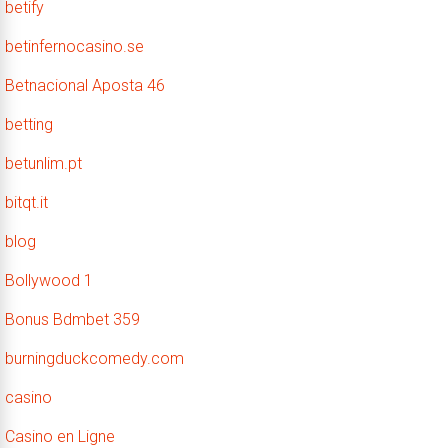
betify
betinfernocasino.se
Betnacional Aposta 46
betting
betunlim.pt
bitqt.it
blog
Bollywood 1
Bonus Bdmbet 359
burningduckcomedy.com
casino
Casino en Ligne