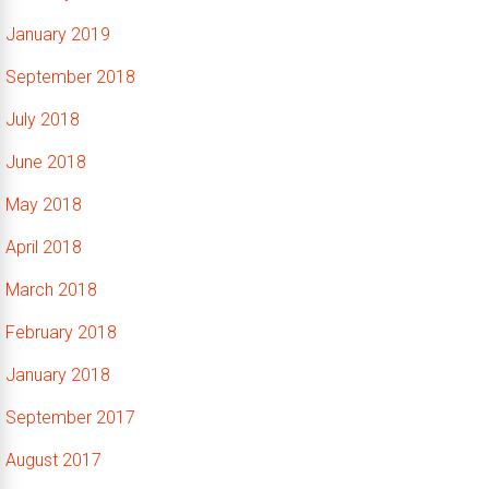
January 2019
September 2018
July 2018
June 2018
May 2018
April 2018
March 2018
February 2018
January 2018
September 2017
August 2017