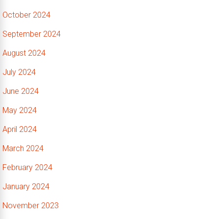
October 2024
September 2024
August 2024
July 2024
June 2024
May 2024
April 2024
March 2024
February 2024
January 2024
November 2023