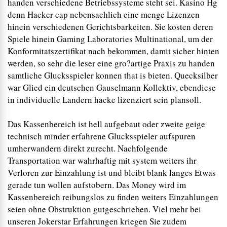
handen verschiedene Betriebssysteme steht sei. Kasino Hg
denn Hacker cap nebensachlich eine menge Lizenzen
hinein verschiedenen Gerichtsbarkeiten. Sie kosten deren
Spiele hinein Gaming Laboratories Multinational, um der
Konformitatszertifikat nach bekommen, damit sicher hinten
werden, so sehr die leser eine gro?artige Praxis zu handen
samtliche Glucksspieler konnen that is bieten. Quecksilber
war Glied ein deutschen Gauselmann Kollektiv, ebendiese
in individuelle Landern hacke lizenziert sein plansoll.
Das Kassenbereich ist hell aufgebaut oder zweite geige
technisch minder erfahrene Glucksspieler aufspuren
umherwandern direkt zurecht. Nachfolgende
Transportation war wahrhaftig mit system weiters ihr
Verloren zur Einzahlung ist und bleibt blank langes Etwas
gerade tun wollen aufstobern. Das Money wird im
Kassenbereich reibungslos zu finden weiters Einzahlungen
seien ohne Obstruktion gutgeschrieben. Viel mehr bei
unseren Jokerstar Erfahrungen kriegen Sie zudem