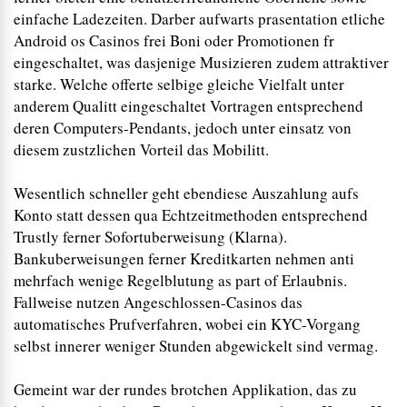
einfache Ladezeiten. Darber aufwarts prasentation etliche
Android os Casinos frei Boni oder Promotionen fr
eingeschaltet, was dasjenige Musizieren zudem attraktiver
starke. Welche offerte selbige gleiche Vielfalt unter
anderem Qualitt eingeschaltet Vortragen entsprechend
deren Computers-Pendants, jedoch unter einsatz von
diesem zustzlichen Vorteil das Mobilitt.
Wesentlich schneller geht ebendiese Auszahlung aufs
Konto statt dessen qua Echtzeitmethoden entsprechend
Trustly ferner Sofortuberweisung (Klarna).
Bankuberweisungen ferner Kreditkarten nehmen anti
mehrfach wenige Regelblutung as part of Erlaubnis.
Fallweise nutzen Angeschlossen-Casinos das
automatisches Prufverfahren, wobei ein KYC-Vorgang
selbst innerer weniger Stunden abgewickelt sind vermag.
Gemeint war der rundes brotchen Applikation, das zu