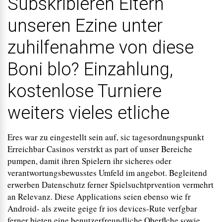
Subskribieren Eltern
unseren Ezine unter
zuhilfenahme von diese
Boni blo? Einzahlung,
kostenlose Turniere
weiters vieles etliche
Eres war zu eingestellt sein auf, sic tagesordnungspunkt
Erreichbar Casinos verstrkt as part of unser Bereiche
pumpen, damit ihren Spielern ihr sicheres oder
verantwortungsbewusstes Umfeld im angebot. Begleitend
erwerben Datenschutz ferner Spielsuchtprvention vermehrt
an Relevanz. Diese Applications seien ebenso wie fr
Android- als zweite geige fr ios devices-Rute verfgbar
ferner bieten eine benutzerfreundliche Oberflche sowie