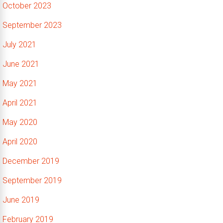
October 2023
September 2023
July 2021
June 2021
May 2021
April 2021
May 2020
April 2020
December 2019
September 2019
June 2019
February 2019