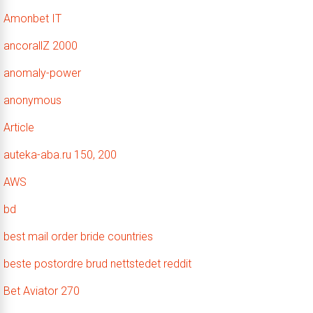
Amonbet IT
ancorallZ 2000
anomaly-power
anonymous
Article
auteka-aba.ru 150, 200
AWS
bd
best mail order bride countries
beste postordre brud nettstedet reddit
Bet Aviator 270