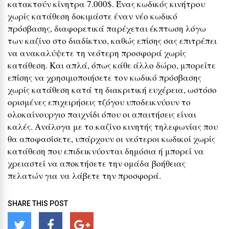
κατακτούν κίνητρα 7.000$. Ένας κωδικός κινήτρου
χωρίς κατάθεση δοκιμάστε έναν νέο κωδικό
πρόσβασης, διαφορετικά παρέχεται έκπτωση λόγω
των καζίνο στο διαδίκτυο, καθώς επίσης σας επιτρέπει
να ανακαλύψετε τη νεότερη προσφορά χωρίς
κατάθεση. Και απλά, όπως κάθε άλλο δώρο, μπορείτε
επίσης να χρησιμοποιήσετε τον κωδικό πρόσβασης
χωρίς κατάθεση κατά τη διακριτική ευχέρεια, ωστόσο
ορισμένες επιχειρήσεις τζόγου υποδεικνύουν το
ολοκαίνουργιο παιχνίδι όπου οι απαιτήσεις είναι
καλές. Ανάλογα με το καζίνο κινητής τηλεφωνίας που
θα αποφασίσετε, υπάρχουν οι νεότεροι κωδικοί χωρίς
κατάθεση που επιδεικνύονται δημόσια ή μπορεί να
χρειαστεί να αποκτήσετε την ομάδα βοήθειας
πελατών για να λάβετε την προσφορά.
SHARE THIS POST