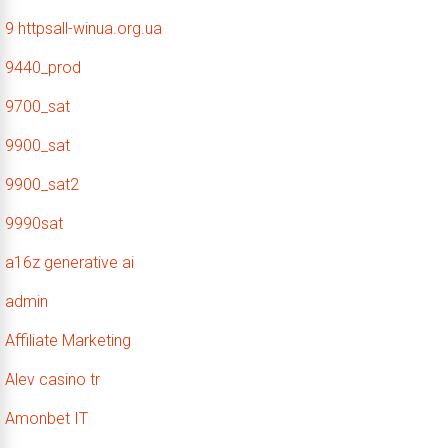
9 httpsall-winua.org.ua
9440_prod
9700_sat
9900_sat
9900_sat2
9990sat
a16z generative ai
admin
Affiliate Marketing
Alev casino tr
Amonbet IT