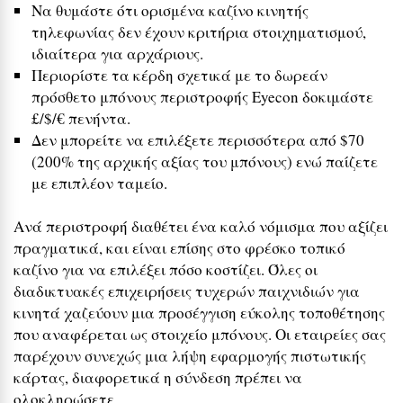
Να θυμάστε ότι ορισμένα καζίνο κινητής
τηλεφωνίας δεν έχουν κριτήρια στοιχηματισμού,
ιδιαίτερα για αρχάριους.
Περιορίστε τα κέρδη σχετικά με το δωρεάν
πρόσθετο μπόνους περιστροφής Eyecon δοκιμάστε
£/$/€ πενήντα.
Δεν μπορείτε να επιλέξετε περισσότερα από $70
(200% της αρχικής αξίας του μπόνους) ενώ παίζετε
με επιπλέον ταμείο.
Ανά περιστροφή διαθέτει ένα καλό νόμισμα που αξίζει
πραγματικά, και είναι επίσης στο φρέσκο ​​τοπικό
καζίνο για να επιλέξει πόσο κοστίζει. Όλες οι
διαδικτυακές επιχειρήσεις τυχερών παιχνιδιών για
κινητά χαζεύουν μια προσέγγιση εύκολης τοποθέτησης
που αναφέρεται ως στοιχείο μπόνους. Οι εταιρείες σας
παρέχουν συνεχώς μια λήψη εφαρμογής πιστωτικής
κάρτας, διαφορετικά η σύνδεση πρέπει να
ολοκληρώσετε.