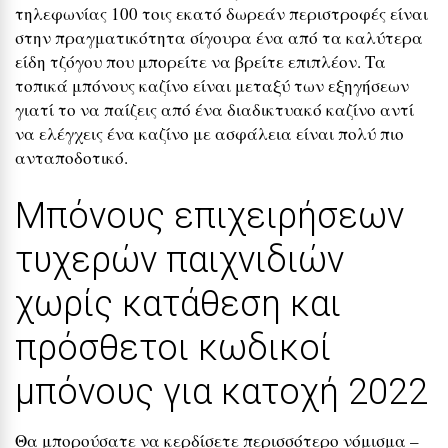
τηλεφωνίας 100 τοις εκατό δωρεάν περιστροφές είναι
στην πραγματικότητα σίγουρα ένα από τα καλύτερα
είδη τζόγου που μπορείτε να βρείτε επιπλέον. Τα
τοπικά μπόνους καζίνο είναι μεταξύ των εξηγήσεων
γιατί το να παίζεις από ένα διαδικτυακό καζίνο αντί
να ελέγχεις ένα καζίνο με ασφάλεια είναι πολύ πιο
ανταποδοτικό.
Μπόνους επιχειρήσεων
τυχερών παιχνιδιών
χωρίς κατάθεση και
πρόσθετοι κωδικοί
μπόνους για κατοχή 2022
Θα μπορούσατε να κερδίσετε περισσότερο νόμισμα –