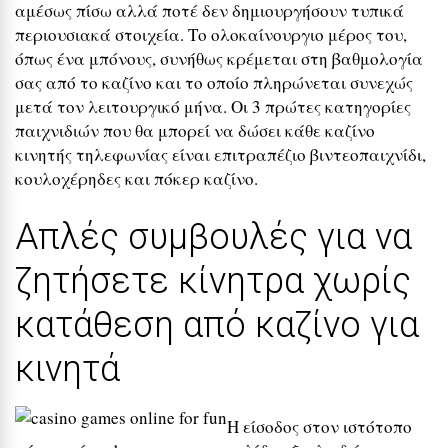
αμέσως πίσω αλλά ποτέ δεν δημιουργήσουν τυπικά
περιουσιακά στοιχεία. Το ολοκαίνουργιο μέρος του,
όπως ένα μπόνους, συνήθως κρέμεται στη βαθμολογία
σας από το καζίνο και το οποίο πληρώνεται συνεχώς
μετά τον λειτουργικό μήνα. Οι 3 πρώτες κατηγορίες
παιχνιδιών που θα μπορεί να δώσει κάθε καζίνο
κινητής τηλεφωνίας είναι επιτραπέζιο βιντεοπαιχνίδι,
κουλοχέρηδες και πόκερ καζίνο.
Απλές συμβουλές για να
ζητήσετε κίνητρα χωρίς
κατάθεση από καζίνο για
κινητά
Η είσοδος στον ιστότοπο