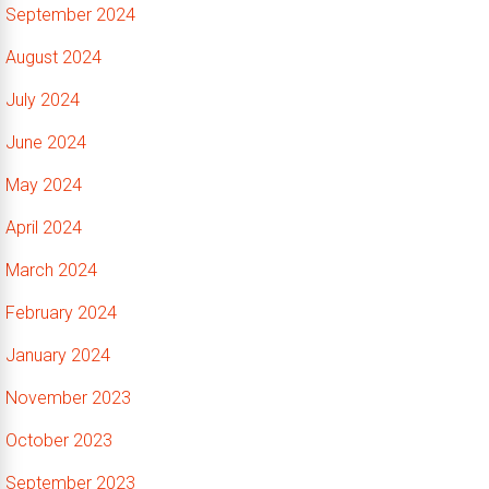
September 2024
August 2024
July 2024
June 2024
May 2024
April 2024
March 2024
February 2024
January 2024
November 2023
October 2023
September 2023