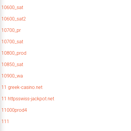
10600_sat
10600_sat2
10700_pr
10700_sat
10800_prod
10850_sat
10900_wa
11 greek-casino.net
11 httpsswiss-jackpot.net
11000prod4
111