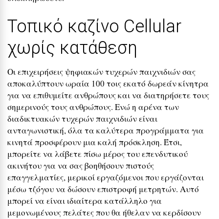
Τοπικό καζίνο Cellular
χωρίς κατάθεση
Οι επιχειρήσεις ψηφιακών τυχερών παιχνιδιών σας
αποκαλύπτουν ωραία 100 τοις εκατό δωρεάν κίνητρα
για να επιθυμείτε ανθρώπους και να διατηρήσετε τους
σημερινούς τους ανθρώπους. Ενώ η αρένα των
διαδικτυακών τυχερών παιχνιδιών είναι
ανταγωνιστική, όλα τα καλύτερα προγράμματα για
κινητά προσφέρουν μια καλή πρόσκληση. Έτσι,
μπορείτε να λάβετε πίσω μέρος του επενδυτικού
ακινήτου για να σας βοηθήσουν πιστούς
επαγγελματίες, μερικοί εργαζόμενοι που εργάζονται
μέσω τζόγου να δώσουν επιστροφή μετρητών. Αυτό
μπορεί να είναι ιδιαίτερα κατάλληλο για
μεμονωμένους πελάτες που θα ήθελαν να κερδίσουν