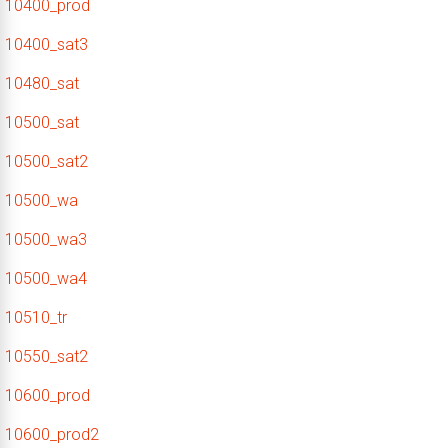
10400_prod
10400_sat3
10480_sat
10500_sat
10500_sat2
10500_wa
10500_wa3
10500_wa4
10510_tr
10550_sat2
10600_prod
10600_prod2