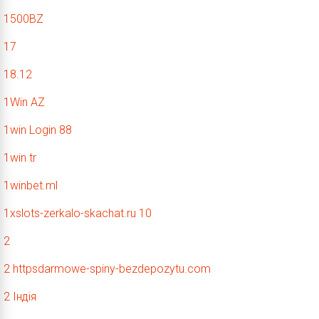
1500BZ
17
18.12
1Win AZ
1win Login 88
1win tr
1winbet.ml
1xslots-zerkalo-skachat.ru 10
2
2 httpsdarmowe-spiny-bezdepozytu.com
2 Індія