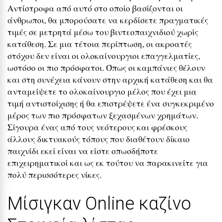
Αντίστροφα από αυτό στο οποίο βασίζονται οι
άνθρωποι, θα μπορούσατε να κερδίσετε πραγματικές
τιμές σε μετρητά μέσω του βιντεοπαιχνιδιού χωρίς
κατάθεση. Σε μια τέτοια περίπτωση, οι ακροατές
στόχου δεν είναι οι ολοκαίνουργιοι επαγγελματίες,
ωστόσο οι πιο πρόσφατοι. Όπως οι καμπάνιες θέλουν
και στη συνέχεια κάνουν στην αρχική κατάθεση και θα
ανταμείψετε το ολοκαίνουργιο μέλος που έχει μια
τιμή αντιστοίχισης ή θα επιστρέψετε ένα συγκεκριμένο
μέρος των πιο πρόσφατων ξεχασμένων χρημάτων.
Σίγουρα ένας από τους νεότερους και φρέσκους
άλλους δικτυακούς τόπους που διαθέτουν δίκαιο
παιχνίδι εκεί είναι να είστε οπωσδήποτε
επιχειρηματικοί και ως εκ τούτου να παρακινείτε για
πολύ περισσότερες νίκες.
Μίσιγκαν Online καζίνο