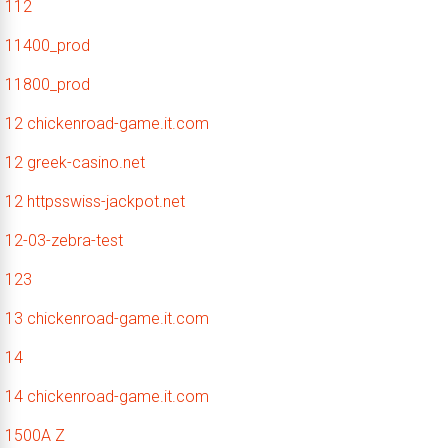
112
11400_prod
11800_prod
12 chickenroad-game.it.com
12 greek-casino.net
12 httpsswiss-jackpot.net
12-03-zebra-test
123
13 chickenroad-game.it.com
14
14 chickenroad-game.it.com
1500A Z