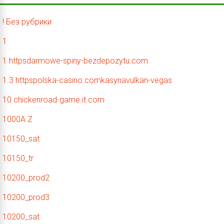
! Без рубрики
1
1 httpsdarmowe-spiny-bezdepozytu.com
1.3 httpspolska-casino.comkasynavulkan-vegas
10 chickenroad-game.it.com
1000A Z
10150_sat
10150_tr
10200_prod2
10200_prod3
10200_sat